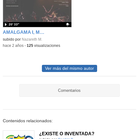
20′ 33″
AMALGAMA I, MÚSICA Y DANZA COMO PROYECTO DE DIFUSIÓN ARTÍSTICA (RESUMEN ESPECTÁCULO)
Contenido educativo.
subido por
Nazareth M.
-
hace 2 años
-
125
visualizaciones
Ver más del mismo autor
Comentarios
Contenidos relacionados:
¿EXISTE O INVENTADA?