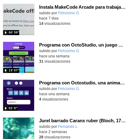
Instala MakeCode Arcade para trabajar offline en tu tablet, ordenador, Chromebook
Contenido educativo.
subido por
Felicisimo G.
-
hace 7 dias
14
visualizaciones
00′ 59″
Programa con OctoStudio, un juego de disparos contra Zombies con un cargador basado en el House of the dead
Contenido educativo.
subido por
Felicisimo G.
-
hace una semana
31
visualizaciones
13′ 07″
Programa con Octostudio, una animación utilizando la cámara para una foto y audio y texto para comunicar.
Contenido educativo.
subido por
Felicisimo G.
-
hace una semana
4
visualizaciones
01′ 0″
Jurel barrado Caranx ruber (Bloch, 1793)
Contenido educativo.
subido por
Fernando L.
-
hace 2 semanas
28
visualizaciones