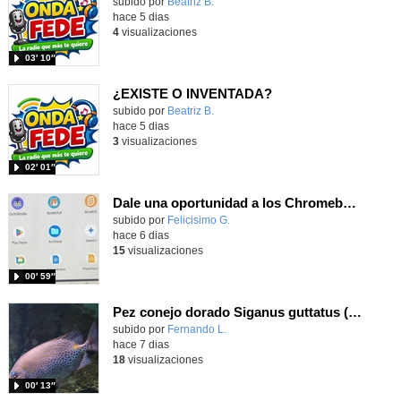
Contenido educativo.
subido por
Beatriz B.
-
hace 5 dias
4
visualizaciones
03′ 10″
¿EXISTE O INVENTADA?
Contenido educativo.
subido por
Beatriz B.
-
hace 5 dias
3
visualizaciones
02′ 01″
Dale una oportunidad a los Chromebooks y utiliza un proyector para realizar talleres si no tienes pantallas táctiles
Contenido educativo.
subido por
Felicisimo G.
-
hace 6 dias
15
visualizaciones
00′ 59″
Pez conejo dorado Siganus guttatus (Bloch, 1786)
Contenido educativo.
subido por
Fernando L.
-
hace 7 dias
18
visualizaciones
00′ 13″