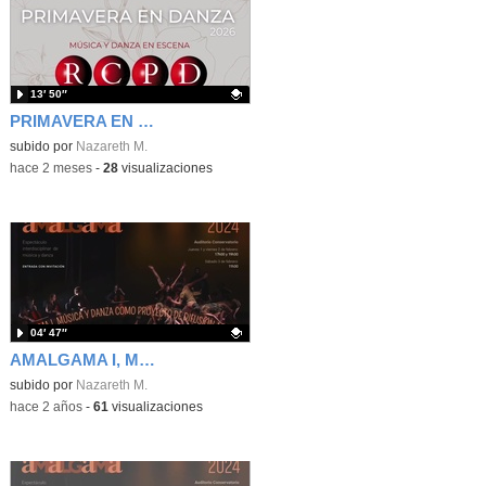
13′ 50″
PRIMAVERA EN DANZA, DANZA ESPAÑOLA RCPD MARIEMMA
Contenido educativo.
subido por
Nazareth M.
-
hace 2 meses
-
28
visualizaciones
04′ 47″
AMALGAMA I, MÚSICA Y DANZA COMO PROYECTO DE DIFUSIÓN ARTÍSTICA (PROCESO ARTÍSTICO, CREATIVO Y ORGANIZATIVO)
Contenido educativo.
subido por
Nazareth M.
-
hace 2 años
-
61
visualizaciones