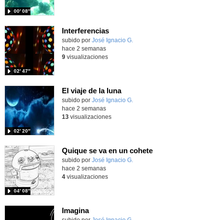
00′ 08″
Interferencias
Contenido educativo.
subido por
José Ignacio G.
-
hace 2 semanas
9
visualizaciones
02′ 47″
El viaje de la luna
Contenido educativo.
subido por
José Ignacio G.
-
hace 2 semanas
13
visualizaciones
02′ 20″
Quique se va en un cohete
Contenido educativo.
subido por
José Ignacio G.
-
hace 2 semanas
4
visualizaciones
04′ 08″
Imagina