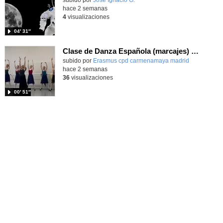
Contenido educativo.
subido por
José Ignacio G.
-
hace 2 semanas
4
visualizaciones
04′ 31″
Clase de Danza Española (marcajes) en intercambio Erasmus+
Contenido educativo.
subido por
Erasmus cpd carmenamaya madrid
-
hace 2 semanas
36
visualizaciones
00′ 51″