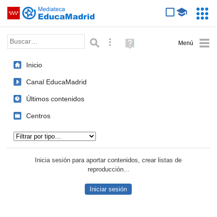
Mediateca de EducaMadrid
Saltar navegación
Servic
Educa
Palabra o frase:
Búsqueda avanzada
Ayuda
(en
ventana
Inicio
nueva)
Canal EducaMadrid
Últimos contenidos
Centros
Tipo de contenido:
Inicia sesión para aportar contenidos, crear listas de
reproducción...
Iniciar sesión