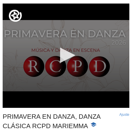
Ajuste
d
PRIMAVERA EN DANZA, DANZA
p
CLÁSICA RCPD MARIEMMA
-
Contenido