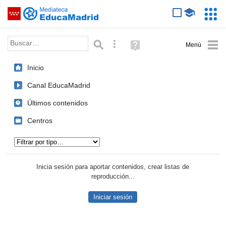
Mediateca de EducaMadrid
Saltar navegación
Servic
Educa
Palabra o frase:
Búsqueda avanzada
Ayuda
(en
ventana
Inicio
nueva)
Canal EducaMadrid
Últimos contenidos
Centros
Tipo de contenido:
Inicia sesión para aportar contenidos, crear listas de
reproducción...
Iniciar sesión