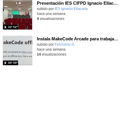
Presentación IES CIFPD Ignacio Ellacuría
Contenido educativo.
subido por
IES Ignacio Ellacuria
-
hace una semana
4
visualizaciones
02′ 52″
Instala MakeCode Arcade para trabajar offline en tu tablet, ordenador, Chromebook
Contenido educativo.
subido por
Felicisimo G.
-
hace una semana
14
visualizaciones
00′ 59″