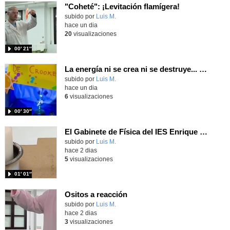
"Coheté": ¡Levitación flamígera!
Contenido educativo.
subido por
Luis M.
-
hace un dia
20
visualizaciones
00′ 21″
La energía ni se crea ni se destruye... ¡se experimenta! El Tierno en la Feria Madrid es Ciencia 2026
Contenido educativo.
subido por
Luis M.
-
hace un dia
6
visualizaciones
00′ 30″
El Gabinete de Física del IES Enrique Tierno Galván de Parla (Curso 25-26)
Contenido educativo.
subido por
Luis M.
-
hace 2 dias
5
visualizaciones
01′ 01″
Ositos a reacción
Contenido educativo.
subido por
Luis M.
-
hace 2 dias
3
visualizaciones