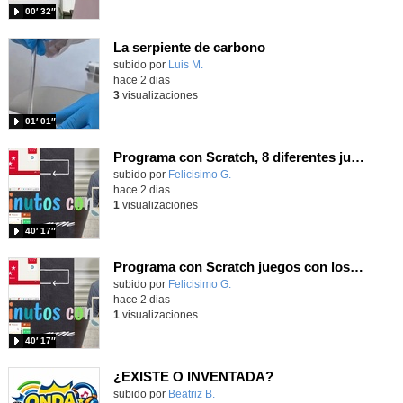
00′ 32″
La serpiente de carbono
Contenido educativo.
subido por
Luis M.
-
hace 2 dias
3
visualizaciones
01′ 01″
Programa con Scratch, 8 diferentes juegos para vivir la emoción de los partidos de España en el mundial 2026
Contenido educativo.
subido por
Felicisimo G.
-
hace 2 dias
1
visualizaciones
40′ 17″
Programa con Scratch juegos con los partidos del mundial 2026 ganados por España
Contenido educativo.
subido por
Felicisimo G.
-
hace 2 dias
1
visualizaciones
40′ 17″
¿EXISTE O INVENTADA?
Contenido educativo.
subido por
Beatriz B.
-