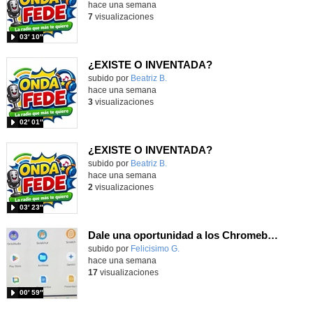
hace una semana
7
visualizaciones
03′ 10″
¿EXISTE O INVENTADA?
Contenido educativo.
subido por
Beatriz B.
-
hace una semana
3
visualizaciones
02′ 01″
¿EXISTE O INVENTADA?
Contenido educativo.
subido por
Beatriz B.
-
hace una semana
2
visualizaciones
03′ 23″
Dale una oportunidad a los Chromebooks y utiliza un proyector para realizar talleres si no tienes pantallas táctiles
Contenido educativo.
subido por
Felicisimo G.
-
hace una semana
17
visualizaciones
00′ 59″