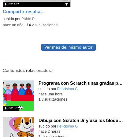
02′ 46″
Compartir resultado ejercicios Sketchup
Contenido educativo.
subido por
Pablo R.
-
hace un año
-
14
visualizaciones
Ver más del mismo autor
Contenidos relacionados:
Programa con Scratch unas gradas para que produzca el efecto de desplazamiento.
Contenido educativo.
subido por
Felicisimo G.
-
hace una hora
1
visualizaciones
06′ 50″
Dibuja con Scratch Jr y usa los bloques de aparecer/desparecer para hacer animaciones
Contenido educativo.
subido por
Felicisimo G.
-
hace 2 horas
2
visualizaciones