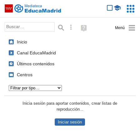
Mediateca de EducaMadrid
Saltar navegación
Servic
Educa
Palabra o frase:
Búsqueda avanzada
Ayuda
(en
ventana
Inicio
nueva)
Canal EducaMadrid
Últimos contenidos
Centros
Tipo de contenido:
Inicia sesión para aportar contenidos, crear listas de
reproducción...
Iniciar sesión