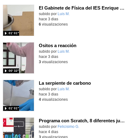
El Gabinete de Física del IES Enrique Tierno Galván de Parla (Curso 25-26)
Contenido educativo.
subido por
Luis M.
-
hace 3 dias
6
visualizaciones
01′ 01″
Ositos a reacción
Contenido educativo.
subido por
Luis M.
-
hace 3 dias
3
visualizaciones
00′ 32″
La serpiente de carbono
Contenido educativo.
subido por
Luis M.
-
hace 3 dias
4
visualizaciones
01′ 01″
Programa con Scratch, 8 diferentes juegos para vivir la emoción de los partidos de España en el mundial 2026
Contenido educativo.
subido por
Felicisimo G.
-
hace 4 dias
3
visualizaciones