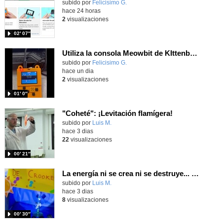
Contenido educativo.
subido por
Felicisimo G.
-
hace 24 horas
2
visualizaciones
02′ 07″
Utiliza la consola Meowbit de KIttenbot para jugar con tus programas MakeCode Arcade
Contenido educativo.
subido por
Felicisimo G.
-
hace un dia
2
visualizaciones
01′ 0″
"Coheté": ¡Levitación flamígera!
Contenido educativo.
subido por
Luis M.
-
hace 3 dias
22
visualizaciones
00′ 21″
La energía ni se crea ni se destruye... ¡se experimenta! El Tierno en la Feria Madrid es Ciencia 2026
Contenido educativo.
subido por
Luis M.
-
hace 3 dias
8
visualizaciones
00′ 30″