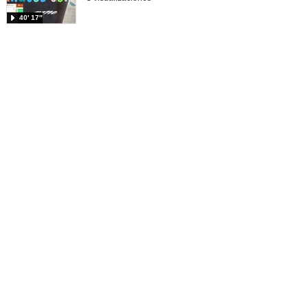
40′ 17″