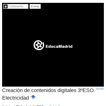
Contenido protegido…
Ajuste
d
Creación de contenidos digitales 3ºESO.
p
Electricidad
-
Contenido