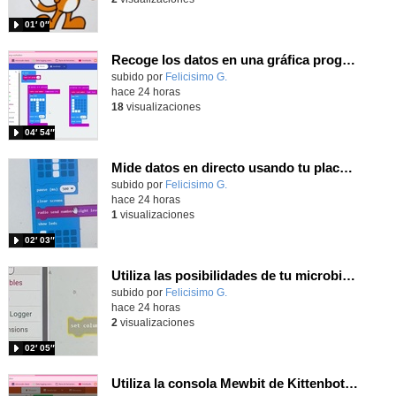
01′ 0″
Recoge los datos en una gráfica programando tu placa microbit con MakeCode y conoce la Tª y nivel de luz en este eclipse
Contenido educativo.
subido por
Felicisimo G.
-
hace 24 horas
18
visualizaciones
04′ 54″
Mide datos en directo usando tu placa microbit y programando con MakeCode dos placas conectadas por radio
Contenido educativo.
subido por
Felicisimo G.
-
hace 24 horas
1
visualizaciones
02′ 03″
Utiliza las posibilidades de tu microbit programando com MakeCode para medir temperatura y nivel de luz con Datalogger
Contenido educativo.
subido por
Felicisimo G.
-
hace 24 horas
2
visualizaciones
02′ 05″
Utiliza la consola Mewbit de Kittenbot para llevar tus juegos arcade de MakeCode a tu mano