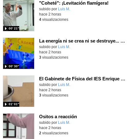
"Coheté": ¡Levitación flamígera!
Contenido educativo.
subido por
Luis M.
-
hace 2 horas
4
visualizaciones
00′ 21″
La energía ni se crea ni se destruye... ¡se experimenta! El Tierno en la Feria Madrid es Ciencia 2026
Contenido educativo.
subido por
Luis M.
-
hace 2 horas
3
visualizaciones
00′ 30″
El Gabinete de Física del IES Enrique Tierno Galván de Parla (Curso 25-26)
Contenido educativo.
subido por
Luis M.
-
hace 2 horas
3
visualizaciones
01′ 01″
Ositos a reacción
Contenido educativo.
subido por
Luis M.
-
hace 2 horas
2
visualizaciones