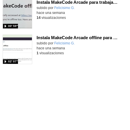
Instala MakeCode Arcade para trabajar offline en tu tablet, ordenador, Chromebook
Contenido educativo.
subido por
Felicisimo G.
-
hace una semana
14
visualizaciones
00′ 59″
Instala MakeCode Arcade offline para programar grandes juegos sin necesidad de Internet
Contenido educativo.
subido por
Felicisimo G.
-
hace una semana
1
visualizaciones
02′ 07″