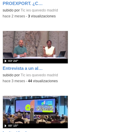
PROEXPORT. ¿Cómo producimos frutas y hortalizas en España?
subido por
Tic ies quevedo madrid
-
hace 2 meses
-
3
visualizaciones
03′ 24″
Entrevista a un alumno del Quevedo en Madrid Directo 20/04/2026
subido por
Tic ies quevedo madrid
-
hace 3 meses
-
44
visualizaciones
00′ 15″