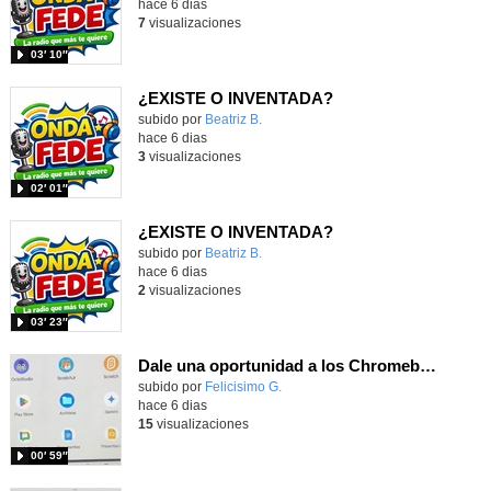
hace 6 dias
7
visualizaciones
03′ 10″
¿EXISTE O INVENTADA?
Contenido educativo.
subido por
Beatriz B.
-
hace 6 dias
3
visualizaciones
02′ 01″
¿EXISTE O INVENTADA?
Contenido educativo.
subido por
Beatriz B.
-
hace 6 dias
2
visualizaciones
03′ 23″
Dale una oportunidad a los Chromebooks y utiliza un proyector para realizar talleres si no tienes pantallas táctiles
Contenido educativo.
subido por
Felicisimo G.
-
hace 6 dias
15
visualizaciones
00′ 59″