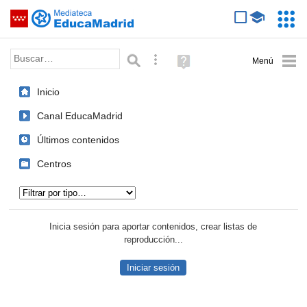
Mediateca de EducaMadrid
Saltar navegación
Servic
Educa
Palabra o frase:
Búsqueda avanzada
Ayuda
(en
ventana
Inicio
nueva)
Canal EducaMadrid
Últimos contenidos
Centros
Tipo de contenido:
Inicia sesión para aportar contenidos, crear listas de
reproducción...
Iniciar sesión