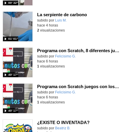
00′ 32″
La serpiente de carbono
Contenido educativo.
subido por
Luis M.
-
hace 4 horas
2
visualizaciones
01′ 01″
Programa con Scratch, 8 diferentes juegos para vivir la emoción de los partidos de España en el mundial 2026
Contenido educativo.
subido por
Felicisimo G.
-
hace 6 horas
1
visualizaciones
40′ 17″
Programa con Scratch juegos con los partidos del mundial 2026 ganados por España
Contenido educativo.
subido por
Felicisimo G.
-
hace 6 horas
1
visualizaciones
40′ 17″
¿EXISTE O INVENTADA?
Contenido educativo.
subido por
Beatriz B.
-