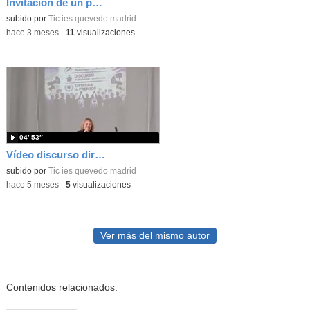
Invitación de un profesor a los Paneles Europeos de Ciudadanos del mes de marzo 2026
subido por
Tic ies quevedo madrid
-
hace 3 meses
-
11
visualizaciones
04′ 53″
Vídeo discurso directora 8M EPAS
subido por
Tic ies quevedo madrid
-
hace 5 meses
-
5
visualizaciones
Ver más del mismo autor
Contenidos relacionados: