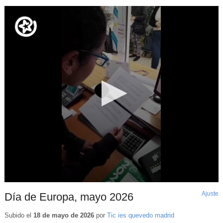
Ajuste
d
Día de Europa, mayo 2026
p
Subido el
18 de mayo de 2026
por
Tic ies quevedo madrid