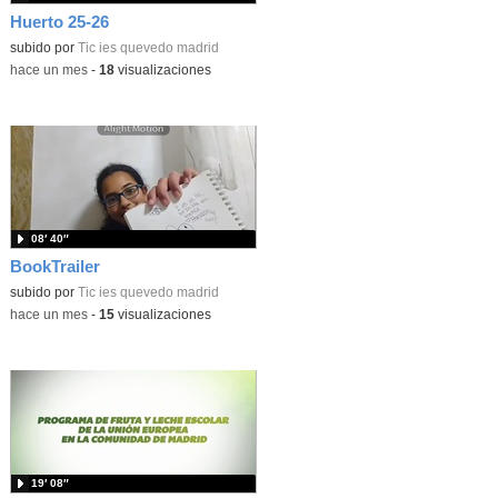
Huerto 25-26
subido por
Tic ies quevedo madrid
-
hace un mes
-
18
visualizaciones
08′ 40″
BookTrailer
subido por
Tic ies quevedo madrid
-
hace un mes
-
15
visualizaciones
19′ 08″