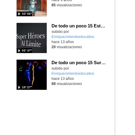
85
visualizaciones
03′ 06″
De todo un poco 15 Este 01 Superhéroes al límite TODOS LOS CURSOS
subido por
Enriquecimientoeducativo
-
hace 13 años
20
visualizaciones
02′ 47″
De todo un poco 15 Sur 08 El noticiario de los superhéroes con corte1º2ºESO
subido por
Enriquecimientoeducativo
-
hace 13 años
88
visualizaciones
10′ 27″