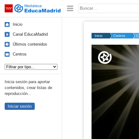
Mediateca de EducaMadrid
Saltar navegación
Palabra o frase:
Inicio
Canal EducaMadrid
Inicio
Centros
C
Últimos contenidos
Volume
50%
Centros
Tipo de contenido:
Inicia sesión para aportar
contenidos, crear listas de
reproducción...
Iniciar sesión