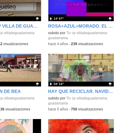
14′ 07″
VÍDEO CEIP VILLA DE GUADARRAMA
ROSA+AZUL=MORADO. EL DEPORTE COMO REFERENTE
ativo.
 cp villadeguadarrama
Contenido educativo.
subido por
Tic cp villadeguadarrama
guadarrama
22
visualizaciones
-
hace 4 años
-
239
visualizaciones
04′ 14″
N DE BEA
HAY QUE RECICLAR. NAVIDAD 2021
ativo.
 cp villadeguadarrama
Contenido educativo.
subido por
Tic cp villadeguadarrama
guadarrama
136
visualizaciones
-
hace 5 años
-
750
visualizaciones