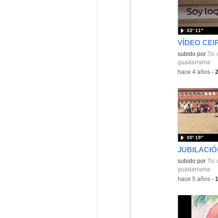
02′ 11″
Contenido educ
subido por
Tic
guadarrama
-
hace 4 años
-
00′ 19″
JUBILACIÓ
Contenido educ
subido por
Tic
guadarrama
-
hace 5 años
-