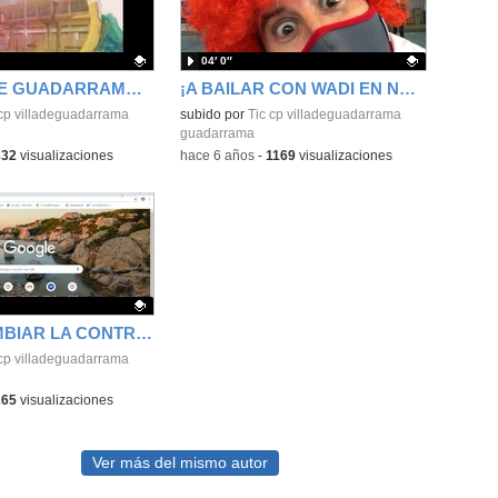
04′ 0″
EL VILLA DE GUADARRAMA OS DESEA, ¡FELIZ NAVIDAD!
¡A BAILAR CON WADI EN NAVIDAD!
ativo.
 cp villadeguadarrama
Contenido educativo.
subido por
Tic cp villadeguadarrama
guadarrama
332
visualizaciones
-
hace 6 años
-
1169
visualizaciones
CÓMO CAMBIAR LA CONTRASEÑA DE EDUCAMADRID
ativo.
 cp villadeguadarrama
265
visualizaciones
Ver más del mismo autor