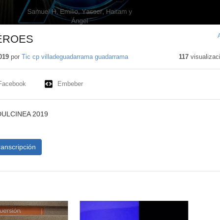
ÉROES
019
por
Tic cp villadeguadarrama guadarrama
117
visualizac
Facebook
Embeber
DULCINEA 2019
ranscripción