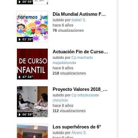
00′ 59″
Día Mundial Autismo FGL 2020
subido por
Isabel S.
-
hace 6 años
76
visualizaciones
01′ 20″
Actuación Fin de Curso 2018 (Infantil)
subido por
Cp machado
majadahonda
-
hace 8 años
218
visualizaciones
47′ 34″
Proyecto Valores 2018_Reciclaje 6ºB
subido por
Cp ortizdezarate
chinchon
-
hace 8 años
112
visualizaciones
06′ 59″
Los superhéroes de 6°
subido por
Álvaro S.
-
hace 9 años