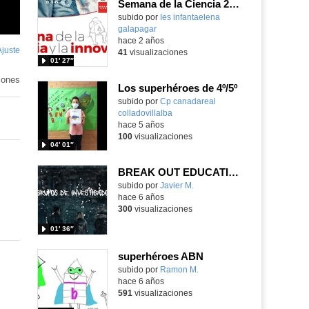
Semana de la Ciencia 2023
subido por
Ies infantaelena
galapagar
-
hace 2 años
Ajuste
de
41
visualizaciones
01′ 27″
pantalla
iones
Los superhéroes de 4º/5º
Contenido educativo.
subido por
Cp canadareal
colladovillalba
-
hace 5 años
100
visualizaciones
04′ 01″
BREAK OUT EDUCATIVO 4º DE PRIMARIA
Contenido educativo.
subido por
Javier M.
-
hace 6 años
300
visualizaciones
01′ 36″
superhéroes ABN
subido por
Ramon M.
-
hace 6 años
591
visualizaciones