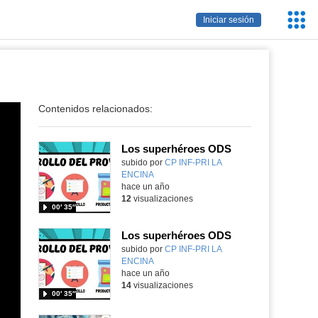
Servic
Iniciar sesión
Educa
Contenidos relacionados:
Los superhéroes ODS
subido por
CP INF-PRI LA
ENCINA
-
hace un año
12
visualizaciones
00′ 35″
Los superhéroes ODS
Contenido educativo.
subido por
CP INF-PRI LA
ENCINA
-
hace un año
14
visualizaciones
00′ 35″