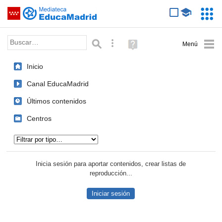
Mediateca de EducaMadrid
Saltar navegación
Servic
Educa
Palabra o frase:
Búsqueda avanzada
Ayuda
(en
ventana
Inicio
nueva)
Canal EducaMadrid
Últimos contenidos
Centros
Tipo de contenido:
Inicia sesión para aportar contenidos, crear listas de
reproducción...
Iniciar sesión