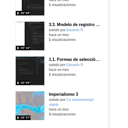
1
visualizaciones
00′ 08″
3.3. Modelo de registro avanzado de eventos según W3C 3.
Contenido educativo.
subido por
Eduardo R.
-
hace un mes
1
visualizaciones
00′ 16″
1.1. Formas de selección del objeto Form 3
Contenido educativo.
subido por
Eduardo R.
-
hace un mes
1
visualizaciones
00′ 05″
Imperialismo 3
Contenido educativo.
subido por
Cp santodomingo
algete
-
hace un mes
3
visualizaciones
05′ 37″