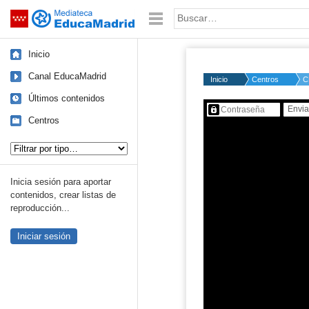
Mediateca de EducaMadrid
Saltar navegación
Palabra o frase:
Inicio
Canal EducaMadrid
Inicio
Centros
C
Últimos contenidos
Contenido protegido…
Centros
Tipo de contenido:
Inicia sesión para aportar
contenidos, crear listas de
reproducción...
Iniciar sesión