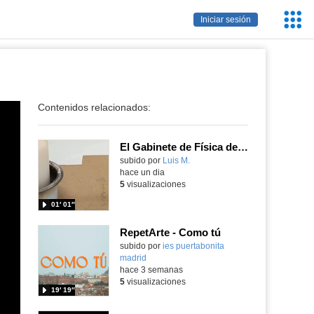
Servic
Iniciar sesión
Educa
Contenidos relacionados:
El Gabinete de Física del IES Enrique Tierno Galván de Parla (Curso 25-26)
Contenido educativo.
subido por
Luis M.
-
hace un dia
5
visualizaciones
01′ 01″
RepetArte - Como tú
subido por
ies puertabonita
madrid
-
hace 3 semanas
5
visualizaciones
19′ 19″