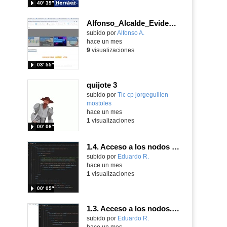
40′ 39″
Alfonso_Alcalde_EvidenciaArea_3
Contenido educativo.
subido por
Alfonso A.
-
hace un mes
9
visualizaciones
03′ 55″
quijote 3
subido por
Tic cp jorgeguillen
mostoles
-
hace un mes
1
visualizaciones
00′ 06″
1.4. Acceso a los nodos de tipo atributo. Parte 3.
Contenido educativo.
subido por
Eduardo R.
-
hace un mes
1
visualizaciones
00′ 05″
1.3. Acceso a los nodos. Parte 3.
Contenido educativo.
subido por
Eduardo R.
-
hace un mes