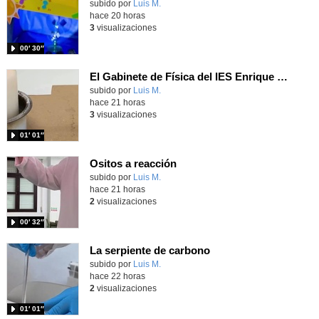
Contenido educativo.
subido por
Luis M.
-
hace 20 horas
3
visualizaciones
00′ 30″
El Gabinete de Física del IES Enrique Tierno Galván de Parla (Curso 25-26)
Contenido educativo.
subido por
Luis M.
-
hace 21 horas
3
visualizaciones
01′ 01″
Ositos a reacción
Contenido educativo.
subido por
Luis M.
-
hace 21 horas
2
visualizaciones
00′ 32″
La serpiente de carbono
Contenido educativo.
subido por
Luis M.
-
hace 22 horas
2
visualizaciones
01′ 01″