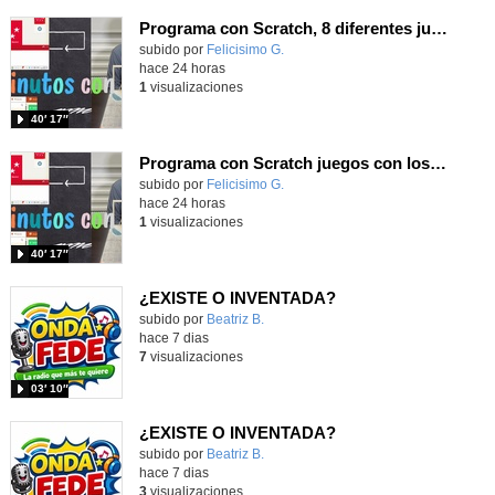
Programa con Scratch, 8 diferentes juegos para vivir la emoción de los partidos de España en el mundial 2026
Contenido educativo.
subido por
Felicisimo G.
-
hace 24 horas
1
visualizaciones
40′ 17″
Programa con Scratch juegos con los partidos del mundial 2026 ganados por España
Contenido educativo.
subido por
Felicisimo G.
-
hace 24 horas
1
visualizaciones
40′ 17″
¿EXISTE O INVENTADA?
Contenido educativo.
subido por
Beatriz B.
-
hace 7 dias
7
visualizaciones
03′ 10″
¿EXISTE O INVENTADA?
Contenido educativo.
subido por
Beatriz B.
-
hace 7 dias
3
visualizaciones