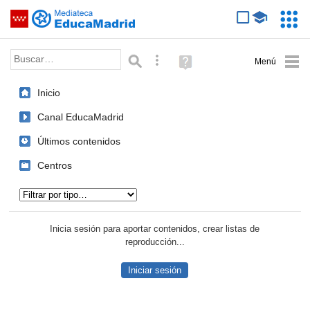
Mediateca de EducaMadrid
Saltar navegación
Servic
Educa
Palabra o frase:
Búsqueda avanzada
Ayuda
(en
ventana
Inicio
nueva)
Canal EducaMadrid
Últimos contenidos
Centros
Tipo de contenido:
Inicia sesión para aportar contenidos, crear listas de
reproducción...
Iniciar sesión