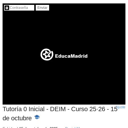
Contenido protegido…
Ajuste
d
Tutoría 0 Inicial - DEIM - Curso 25·26 - 15
p
de octubre
-
Contenido