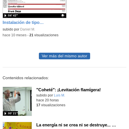
04′ 42″
Instalación de tipografías
Contenido educativo.
subido por
Daniel M.
-
hace 10 meses
-
21
visualizaciones
Ver más del mismo autor
Contenidos relacionados:
"Coheté": ¡Levitación flamígera!
Contenido educativo.
subido por
Luis M.
-
hace 20 horas
17
visualizaciones
00′ 21″
La energía ni se crea ni se destruye... ¡se experimenta! El Tierno en la Feria Madrid es Ciencia 2026