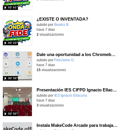
02′ 01″
¿EXISTE O INVENTADA?
Contenido educativo.
subido por
Beatriz B.
-
hace 7 dias
2
visualizaciones
03′ 23″
Dale una oportunidad a los Chromebooks y utiliza un proyector para realizar talleres si no tienes pantallas táctiles
Contenido educativo.
subido por
Felicisimo G.
-
hace 7 dias
15
visualizaciones
00′ 59″
Presentación IES CIFPD Ignacio Ellacuría
Contenido educativo.
subido por
IES Ignacio Ellacuria
-
hace 7 dias
3
visualizaciones
02′ 52″
Instala MakeCode Arcade para trabajar offline en tu tablet, ordenador, Chromebook