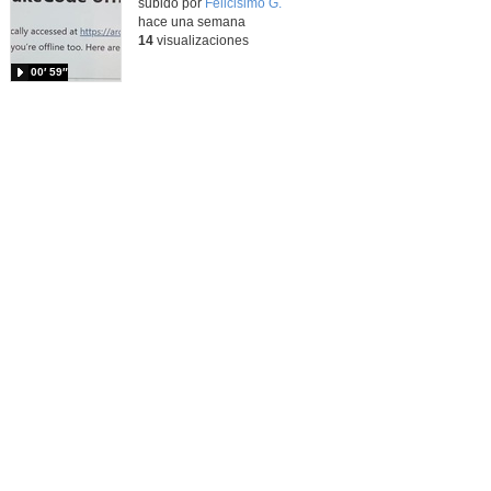
Contenido educativo.
subido por
Felicisimo G.
-
hace una semana
14
visualizaciones
00′ 59″