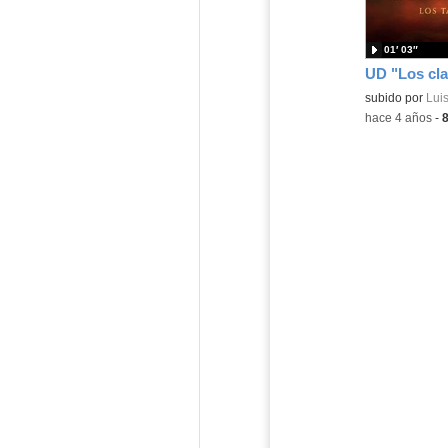
01′ 03″
UD "Los cla
Contenido educ
subido por
Luis
-
hace 4 años
-