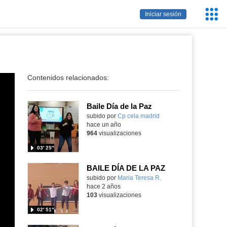
Servic
Iniciar sesión
Educa
Contenidos relacionados:
Baile Día de la Paz
Contenido educativo.
subido por
Cp cela madrid
-
hace un año
964
visualizaciones
03′ 25″
BAILE DÍA DE LA PAZ
Contenido educativo.
subido por
Maria Teresa R.
-
hace 2 años
103
visualizaciones
02′ 51″