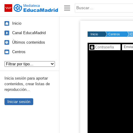
Mediateca de EducaMadrid
Saltar navegación
Palabra o frase:
Inicio
Canal EducaMadrid
Inicio
Centros
C
Últimos contenidos
Contenido protegido…
Centros
Tipo de contenido:
Inicia sesión para aportar
contenidos, crear listas de
reproducción...
Iniciar sesión