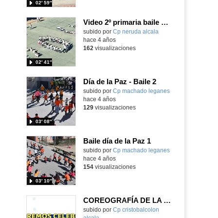
02′ 59″
Video 2º primaria baile día de la paz
Contenido educativo.
subido por
Cp neruda alcala
-
hace 4 años
162
visualizaciones
02′ 41″
Día de la Paz - Baile 2
subido por
Cp machado leganes
-
hace 4 años
129
visualizaciones
03′ 08″
Baile día de la Paz 1
subido por
Cp machado leganes
-
hace 4 años
154
visualizaciones
03′ 10″
COREOGRAFÍA DE LA PAZ 2021
Contenido educativo.
subido por
Cp cristobalcolon
alcala
-