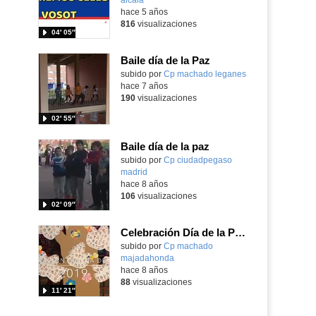
hace 5 años
816
visualizaciones
04′ 05″
Baile día de la Paz
subido por
Cp machado leganes
-
hace 7 años
190
visualizaciones
02′ 55″
Baile día de la paz
subido por
Cp ciudadpegaso
madrid
-
hace 8 años
106
visualizaciones
02′ 09″
Celebración Día de la Paz CEBIP Antonio Machado
subido por
Cp machado
majadahonda
-
hace 8 años
88
visualizaciones
11′ 21″