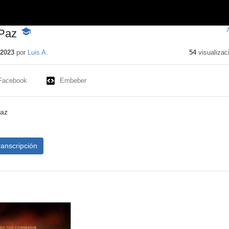
 Paz
-
Contenido
educativo
 2023
por
Luis A.
54
visualizac
Facebook
Embeber
Paz
ranscripción