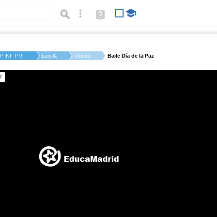
Búsqueda avanzada
Ayuda
(en
ventana
nueva)
P INF-PRI PABLO NER...
Luis A.
Vídeos
Baile Día de la Paz