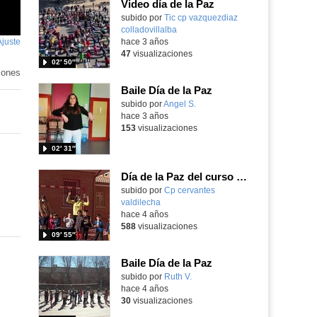
Video día de la Paz
Contenido educativo.
subido por
Tic cp vazquezdiaz
colladovillalba
-
Ajuste
de
hace 3 años
47
visualizaciones
pantalla
02′ 50″
iones
Baile Día de la Paz
Contenido educativo.
subido por
Angel S.
-
hace 3 años
153
visualizaciones
02′ 31″
Día de la Paz del curso 2021/22
Contenido educativo.
subido por
Cp cervantes
valdilecha
-
hace 4 años
588
visualizaciones
09′ 55″
Baile Día de la Paz
Contenido educativo.
subido por
Ruth V.
-
hace 4 años
30
visualizaciones