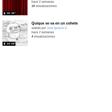
hace 2 semanas
10
visualizaciones
06′ 38″
Quique se va en un cohete
Contenido educativo.
subido por
José Ignacio G.
-
hace 2 semanas
4
visualizaciones
04′ 08″