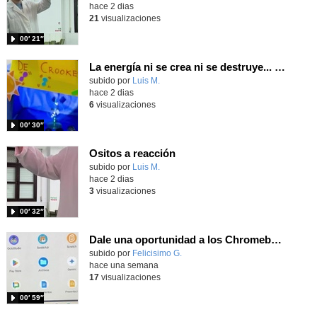
hace 2 dias
21
visualizaciones
00′ 21″
La energía ni se crea ni se destruye... ¡se experimenta! El Tierno en la Feria Madrid es Ciencia 2026
Contenido educativo.
subido por
Luis M.
-
hace 2 dias
6
visualizaciones
00′ 30″
Ositos a reacción
Contenido educativo.
subido por
Luis M.
-
hace 2 dias
3
visualizaciones
00′ 32″
Dale una oportunidad a los Chromebooks y utiliza un proyector para realizar talleres si no tienes pantallas táctiles
Contenido educativo.
subido por
Felicisimo G.
-
hace una semana
17
visualizaciones
00′ 59″