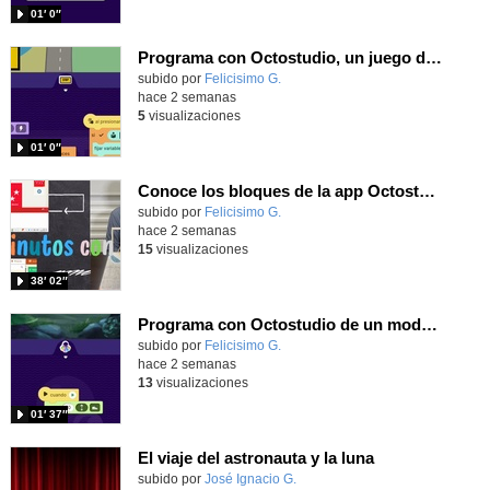
01′ 0″
Programa con Octostudio, un juego de Educación Víal cruzando un paso de cebra.
Contenido educativo.
subido por
Felicisimo G.
-
hace 2 semanas
5
visualizaciones
01′ 0″
Conoce los bloques de la app Octostudio, gratuito, offline y para tu tablet y móvil - Contenido educativo
Contenido educativo.
subido por
Felicisimo G.
-
hace 2 semanas
15
visualizaciones
38′ 02″
Programa con Octostudio de un modo sencillo, offline y gratuito
Contenido educativo.
subido por
Felicisimo G.
-
hace 2 semanas
13
visualizaciones
01′ 37″
El viaje del astronauta y la luna
Contenido educativo.
subido por
José Ignacio G.
-