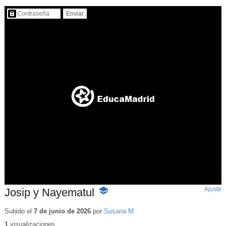
Contenido protegido…
Ajuste
d
Josip y Nayematul
-
p
Contenido
educativo
Subido el
7 de junio de 2026
por
Susana M.
1
visualizaciones