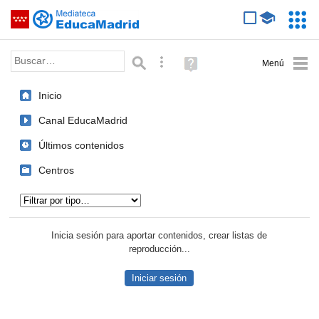
Mediateca de EducaMadrid
Saltar navegación
Servic
Educa
Palabra o frase:
Búsqueda avanzada
Ayuda
(en
ventana
Inicio
nueva)
Canal EducaMadrid
Últimos contenidos
Centros
Tipo de contenido:
Inicia sesión para aportar contenidos, crear listas de
reproducción...
Iniciar sesión