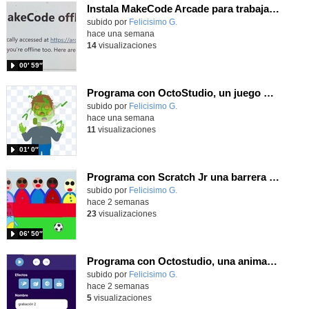
Instala MakeCode Arcade para trabajar offline en tu tablet, ordenador, Chromebook
Contenido educativo.
subido por
Felicisimo G.
-
hace una semana
14
visualizaciones
00′ 59″
Programa con OctoStudio, un juego homenajeando al House of the dead con Zombies
Contenido educativo.
subido por
Felicisimo G.
-
hace una semana
11
visualizaciones
01′ 0″
Programa con Scratch Jr una barrera que se desplaza para dar sensación de movimiento
Contenido educativo.
subido por
Felicisimo G.
-
hace 2 semanas
23
visualizaciones
06′ 50″
Programa con Octostudio, una animación utilizando la cámara para una foto y audio y texto para comunicar.
Contenido educativo.
subido por
Felicisimo G.
-
hace 2 semanas
5
visualizaciones