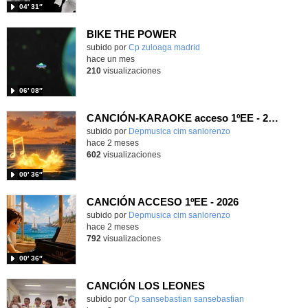
04′ 31″
BIKE THE POWER
Contenido educativo.
subido por
Cp zuloaga madrid
-
hace un mes
210
visualizaciones
06′ 08″
CANCIÓN-KARAOKE acceso 1ºEE - 2026
Contenido educativo.
subido por
Depmusica cim sanlorenzo
-
hace 2 meses
602
visualizaciones
00′ 36″
CANCIÓN ACCESO 1ºEE - 2026
Contenido educativo.
subido por
Depmusica cim sanlorenzo
-
hace 2 meses
792
visualizaciones
00′ 36″
CANCIÓN LOS LEONES
Contenido educativo.
subido por
Cp sansebastian sansebastian
-