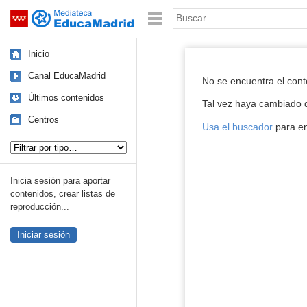
Mediateca de EducaMadrid
Saltar navegación
Palabra o frase:
Inicio
Reproductor de
Canal EducaMadrid
No se encuentra el con
Últimos contenidos
Tal vez haya cambiado d
Centros
Usa el buscador
para en
Tipo de contenido:
Inicia sesión para aportar
contenidos, crear listas de
reproducción...
Iniciar sesión