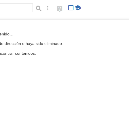
Búsqueda avanzada
Ayuda
(en
ventana
nueva)
 la Mediateca
tenido…
e dirección o haya sido eliminado.
contrar contenidos.