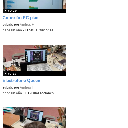
00′ 23″
Conexión PC placa electrófono
subido por
Andres F.
-
hace un año
-
11
visualizaciones
00′ 20″
Electrofono Queen
subido por
Andres F.
-
hace un año
-
13
visualizaciones