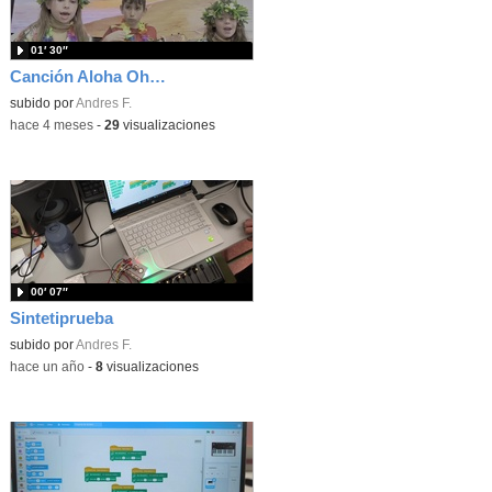
01′ 30″
Canción Aloha Ohana
subido por
Andres F.
-
hace 4 meses
-
29
visualizaciones
00′ 07″
Sintetiprueba
subido por
Andres F.
-
hace un año
-
8
visualizaciones