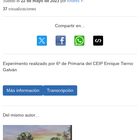
educativo
Subido el
22 de mayo de 2023
por
Andres F.
37
visualizaciones
Experimento realizado por 6º de Primaria del CEIP Enrique Tierno
Galván
Más información
Transcripción
Del mismo autor…