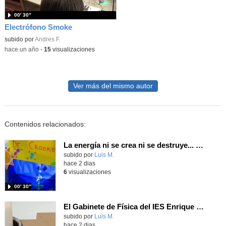
00′ 30″
Electrófono Smoke
subido por
Andres F.
-
hace un año
-
15
visualizaciones
Ver más del mismo autor
Contenidos relacionados:
La energía ni se crea ni se destruye... ¡se experimenta! El Tierno en la Feria Madrid es Ciencia 2026
Contenido educativo.
subido por
Luis M.
-
hace 2 dias
6
visualizaciones
00′ 30″
El Gabinete de Física del IES Enrique Tierno Galván de Parla (Curso 25-26)
Contenido educativo.
subido por
Luis M.
-
hace 2 dias