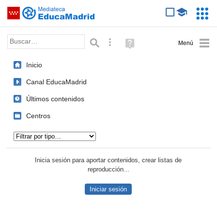
Mediateca de EducaMadrid
Saltar navegación
Servic
Educa
Palabra o frase:
Búsqueda avanzada
Ayuda
(en
ventana
Inicio
nueva)
Canal EducaMadrid
Últimos contenidos
Centros
Tipo de contenido:
Inicia sesión para aportar contenidos, crear listas de
reproducción...
Iniciar sesión