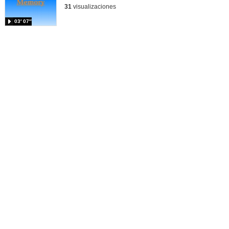
31
visualizaciones
03′ 07″