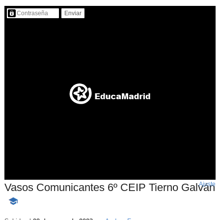
Contenido protegido…
Ajuste
d
Vasos Comunicantes 6º CEIP Tierno Galván
p
-
Contenido