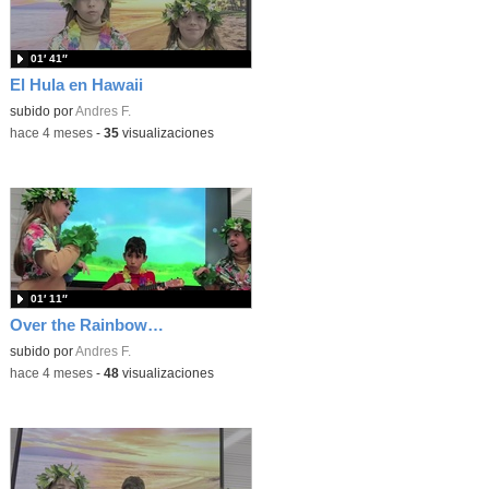
01′ 41″
El Hula en Hawaii
subido por
Andres F.
-
hace 4 meses
-
35
visualizaciones
01′ 11″
Over the Rainbow versión Ukelele
subido por
Andres F.
-
hace 4 meses
-
48
visualizaciones