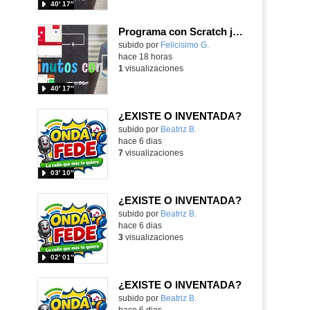
40′ 17″
Programa con Scratch juegos con los partidos del mundial 2026 ganados por España
Contenido educativo.
subido por
Felicisimo G.
-
hace 18 horas
1
visualizaciones
40′ 17″
¿EXISTE O INVENTADA?
Contenido educativo.
subido por
Beatriz B.
-
hace 6 dias
7
visualizaciones
03′ 10″
¿EXISTE O INVENTADA?
Contenido educativo.
subido por
Beatriz B.
-
hace 6 dias
3
visualizaciones
02′ 01″
¿EXISTE O INVENTADA?
Contenido educativo.
subido por
Beatriz B.
-
hace 6 dias