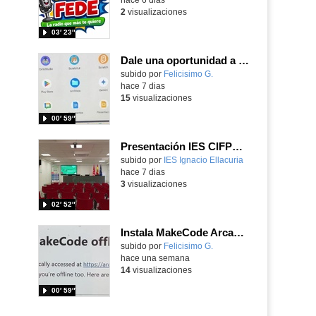
2
visualizaciones
03′ 23″
Dale una oportunidad a los Chromebooks y utiliza un proyector para realizar talleres si no tienes pantallas táctiles
Contenido educativo.
subido por
Felicisimo G.
-
hace 7 dias
15
visualizaciones
00′ 59″
Presentación IES CIFPD Ignacio Ellacuría
Contenido educativo.
subido por
IES Ignacio Ellacuria
-
hace 7 dias
3
visualizaciones
02′ 52″
Instala MakeCode Arcade para trabajar offline en tu tablet, ordenador, Chromebook
Contenido educativo.
subido por
Felicisimo G.
-
hace una semana
14
visualizaciones
00′ 59″