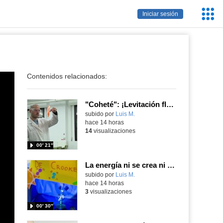
Servic
Iniciar sesión
Educa
Contenidos relacionados:
"Coheté": ¡Levitación flamígera!
Contenido educativo.
subido por
Luis M.
-
hace 14 horas
14
visualizaciones
00′ 21″
La energía ni se crea ni se destruye... ¡se experimenta! El Tierno en la Feria Madrid es Ciencia 2026
Contenido educativo.
subido por
Luis M.
-
hace 14 horas
3
visualizaciones
00′ 30″