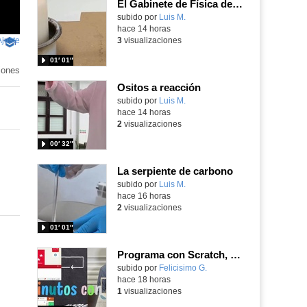
El Gabinete de Física del IES Enrique Tierno Galván de Parla (Curso 25-26)
Contenido educativo.
subido por
Luis M.
-
hace 14 horas
Ajuste
de
3
visualizaciones
-
pantalla
Contenido
01′ 01″
educativo
iones
Ositos a reacción
Contenido educativo.
subido por
Luis M.
-
hace 14 horas
2
visualizaciones
00′ 32″
La serpiente de carbono
Contenido educativo.
subido por
Luis M.
-
hace 16 horas
2
visualizaciones
01′ 01″
Programa con Scratch, 8 diferentes juegos para vivir la emoción de los partidos de España en el mundial 2026
Contenido educativo.
subido por
Felicisimo G.
-
hace 18 horas
1
visualizaciones