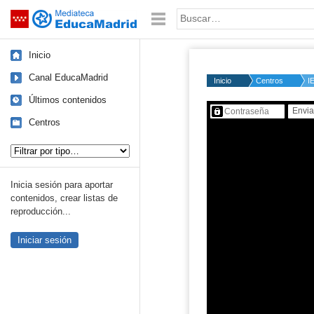
Mediateca de EducaMadrid
Saltar navegación
Palabra o frase:
Inicio
Canal EducaMadrid
Inicio
Centros
I
Últimos contenidos
Contenido protegido…
Centros
Tipo de contenido:
Inicia sesión para aportar
contenidos, crear listas de
reproducción...
Iniciar sesión