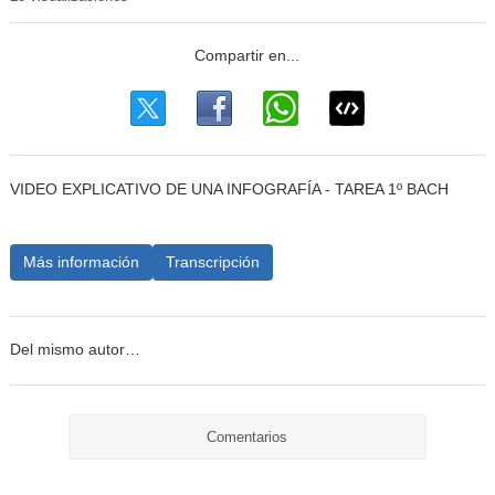
VIDEO EXPLICATIVO DE UNA INFOGRAFÍA - TAREA 1º BACH
Más información
Transcripción
Del mismo autor…
Comentarios