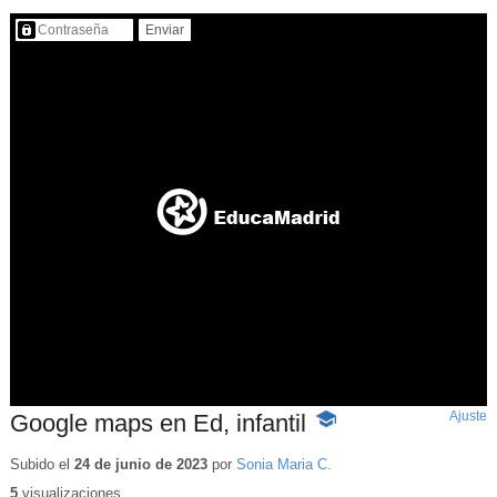
Contenido protegido…
Ajuste
d
Google maps en Ed, infantil
-
p
Contenido
educativo
Subido el
24 de junio de 2023
por
Sonia Maria C.
5
visualizaciones