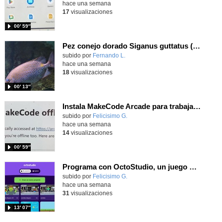
hace una semana
17
visualizaciones
00′ 59″
Pez conejo dorado Siganus guttatus (Bloch, 1786)
Contenido educativo.
subido por
Fernando L.
-
hace una semana
18
visualizaciones
00′ 13″
Instala MakeCode Arcade para trabajar offline en tu tablet, ordenador, Chromebook
Contenido educativo.
subido por
Felicisimo G.
-
hace una semana
14
visualizaciones
00′ 59″
Programa con OctoStudio, un juego de disparos contra Zombies con un cargador basado en el House of the dead
Contenido educativo.
subido por
Felicisimo G.
-
hace una semana
31
visualizaciones
13′ 07″