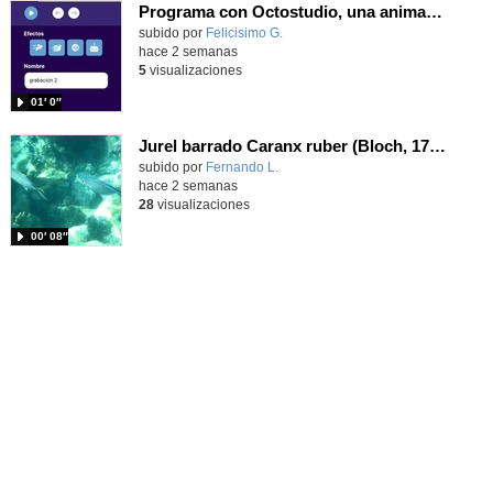
Programa con Octostudio, una animación utilizando la cámara para una foto y audio y texto para comunicar.
Contenido educativo.
subido por
Felicisimo G.
-
hace 2 semanas
5
visualizaciones
01′ 0″
Jurel barrado Caranx ruber (Bloch, 1793)
Contenido educativo.
subido por
Fernando L.
-
hace 2 semanas
28
visualizaciones
00′ 08″