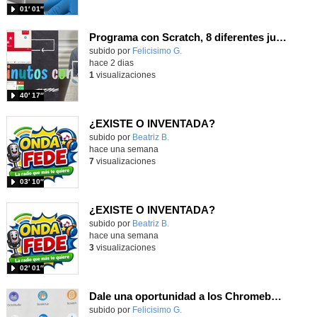
01′ 01″
Programa con Scratch, 8 diferentes juegos para vivir la emoción de los partidos de España en el mundial 2026
Contenido educativo.
subido por
Felicisimo G.
-
hace 2 dias
1
visualizaciones
40′ 17″
¿EXISTE O INVENTADA?
Contenido educativo.
subido por
Beatriz B.
-
hace una semana
7
visualizaciones
03′ 10″
¿EXISTE O INVENTADA?
Contenido educativo.
subido por
Beatriz B.
-
hace una semana
3
visualizaciones
02′ 01″
Dale una oportunidad a los Chromebooks y utiliza un proyector para realizar talleres si no tienes pantallas táctiles
Contenido educativo.
subido por
Felicisimo G.
-