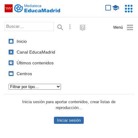
Mediateca de EducaMadrid
Saltar navegación
Servic
Educa
Palabra o frase:
Búsqueda avanzada
Ayuda
(en
ventana
Inicio
nueva)
Canal EducaMadrid
Últimos contenidos
Centros
Tipo de contenido:
Inicia sesión para aportar contenidos, crear listas de
reproducción...
Iniciar sesión