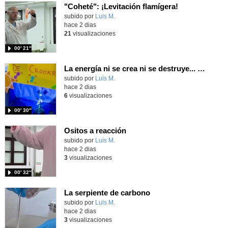
"Coheté": ¡Levitación flamígera!
Contenido educativo.
subido por
Luis M.
-
hace 2 dias
21
visualizaciones
00′ 21″
La energía ni se crea ni se destruye... ¡se experimenta! El Tierno en la Feria Madrid es Ciencia 2026
Contenido educativo.
subido por
Luis M.
-
hace 2 dias
6
visualizaciones
00′ 30″
Ositos a reacción
Contenido educativo.
subido por
Luis M.
-
hace 2 dias
3
visualizaciones
00′ 32″
La serpiente de carbono
Contenido educativo.
subido por
Luis M.
-
hace 2 dias
3
visualizaciones