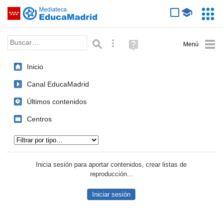
Mediateca de EducaMadrid
Saltar navegación
Servic
Educa
Palabra o frase:
Búsqueda avanzada
Ayuda
(en
ventana
Inicio
nueva)
Canal EducaMadrid
Últimos contenidos
Centros
Tipo de contenido:
Inicia sesión para aportar contenidos, crear listas de
reproducción...
Iniciar sesión