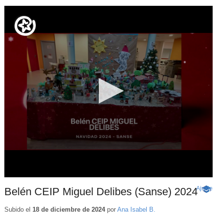
Ajuste
d
Belén CEIP Miguel Delibes (Sanse) 2024
-
p
Cont
educa
Subido el
18 de diciembre de 2024
por
Ana Isabel B.