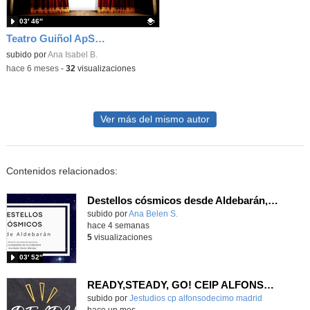
03′ 46″
Teatro Guiñol ApS La Anunciación
Contenido educativo.
subido por
Ana Isabel B.
-
hace 6 meses
-
32
visualizaciones
Ver más del mismo autor
Contenidos relacionados:
Destellos cósmicos desde Aldebarán, alcanzar las estrellas
Contenido educativo.
subido por
Ana Belen S.
-
hace 4 semanas
5
visualizaciones
03′ 52″
READY,STEADY, GO! CEIP ALFONSO X EL SABIO
Contenido educativo.
subido por
Jestudios cp alfonsodecimo madrid
-
hace un mes