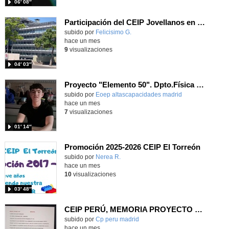
06′ 08″
Participación del CEIP Jovellanos en el festival RetoTech en junio de 2026
Contenido educativo.
subido por
Felicisimo G.
-
hace un mes
9
visualizaciones
04′ 03″
Proyecto "Elemento 50". Dpto.Física y Química IES Miguel Catalán (Coslada)
subido por
Eoep altascapacidades madrid
-
hace un mes
7
visualizaciones
01′ 14″
Promoción 2025-2026 CEIP El Torreón
subido por
Nerea R.
-
hace un mes
10
visualizaciones
03′ 48″
CEIP PERÚ, MEMORIA PROYECTO READY, STEADY, GO 25/26
Contenido educativo.
subido por
Cp peru madrid
-
hace un mes