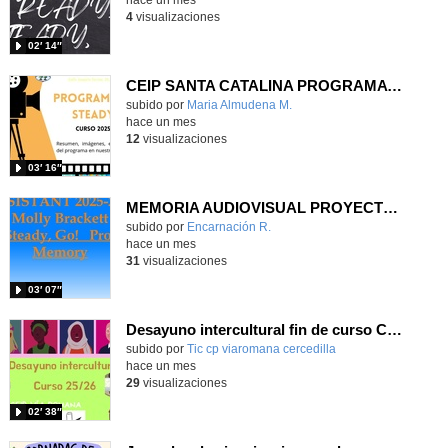
4
visualizaciones
02′ 14″
CEIP SANTA CATALINA PROGRAMA READY, STEADY, GO! 2025-26
Contenido educativo.
subido por
Maria Almudena M.
-
hace un mes
12
visualizaciones
03′ 16″
MEMORIA AUDIOVISUAL PROYECTO READY, STEADY, GO CEIP LA LATINA
Contenido educativo.
subido por
Encarnación R.
-
hace un mes
31
visualizaciones
03′ 07″
Desayuno intercultural fin de curso CEIP Vía Romana 25/26
subido por
Tic cp viaromana cercedilla
-
hace un mes
29
visualizaciones
02′ 38″