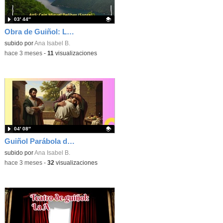
03′ 44″
Obra de Guiñol: LA CREACIÓN DE DIOS
Contenido educativo.
subido por
Ana Isabel B.
-
hace 3 meses
-
11
visualizaciones
04′ 08″
Guiñol Parábola del Hijo Pródigo
Contenido educativo.
subido por
Ana Isabel B.
-
hace 3 meses
-
32
visualizaciones