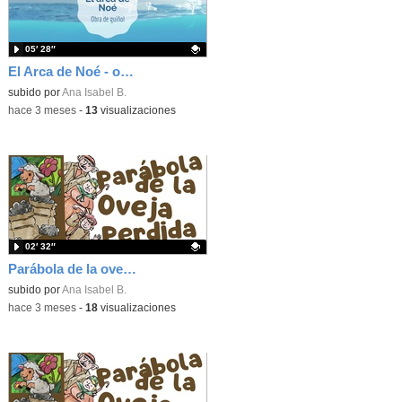
05′ 28″
El Arca de Noé - obra de guiñol
Contenido educativo.
subido por
Ana Isabel B.
-
hace 3 meses
-
13
visualizaciones
02′ 32″
Parábola de la oveja perdida 2ºC
Contenido educativo.
subido por
Ana Isabel B.
-
hace 3 meses
-
18
visualizaciones