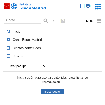
Mediateca de EducaMadrid
Saltar navegación
Servic
Educa
Palabra o frase:
Búsqueda avanzada
Ayuda
(en
ventana
Inicio
nueva)
Canal EducaMadrid
Últimos contenidos
Centros
Tipo de contenido:
Inicia sesión para aportar contenidos, crear listas de
reproducción...
Iniciar sesión