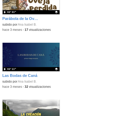
02′ 31″
Parábola de la Oveja Perdida
Contenido educativo.
subido por
Ana Isabel B.
-
hace 3 meses
-
17
visualizaciones
02′ 11″
Las Bodas de Caná
Contenido educativo.
subido por
Ana Isabel B.
-
hace 3 meses
-
32
visualizaciones