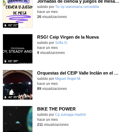
Jornadas de ciencia y juegos de mesa CEIP Vía Romana 25/26
subido por
Tic cp viaromana cercedilla
-
hace un mes
26
visualizaciones
02′ 22″
RSG! Ceip Virgen de la Nueva
Contenido educativo.
subido por
Sofia G.
-
hace un mes
9
visualizaciones
02′ 39″
Orquestas del CEIP Valle Inclán en el IES Ramiro de Maeztu
Contenido educativo.
subido por
Miguel Ángel M.
-
hace un mes
89
visualizaciones
42′ 35″
BIKE THE POWER
Contenido educativo.
subido por
Cp zuloaga madrid
-
hace un mes
211
visualizaciones