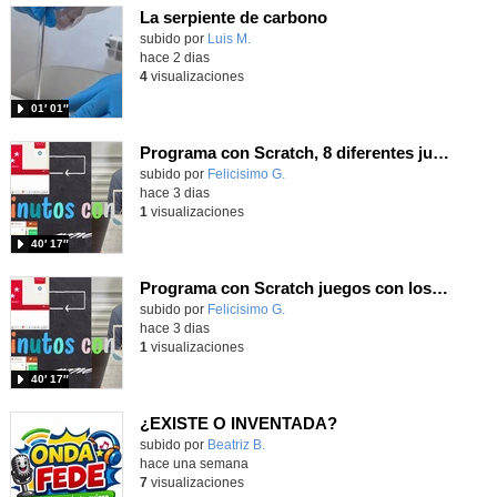
La serpiente de carbono
Contenido educativo.
subido por
Luis M.
-
hace 2 dias
4
visualizaciones
01′ 01″
Programa con Scratch, 8 diferentes juegos para vivir la emoción de los partidos de España en el mundial 2026
Contenido educativo.
subido por
Felicisimo G.
-
hace 3 dias
1
visualizaciones
40′ 17″
Programa con Scratch juegos con los partidos del mundial 2026 ganados por España
Contenido educativo.
subido por
Felicisimo G.
-
hace 3 dias
1
visualizaciones
40′ 17″
¿EXISTE O INVENTADA?
Contenido educativo.
subido por
Beatriz B.
-
hace una semana
7
visualizaciones