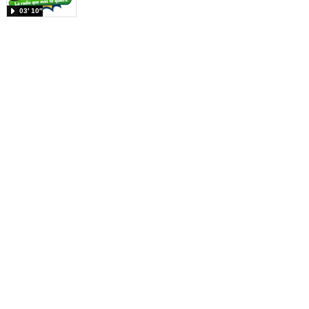
03′ 10″