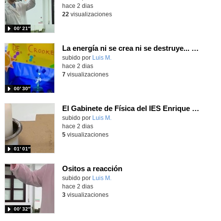
hace 2 dias
22
visualizaciones
00′ 21″
La energía ni se crea ni se destruye... ¡se experimenta! El Tierno en la Feria Madrid es Ciencia 2026
Contenido educativo.
subido por
Luis M.
-
hace 2 dias
7
visualizaciones
00′ 30″
El Gabinete de Física del IES Enrique Tierno Galván de Parla (Curso 25-26)
Contenido educativo.
subido por
Luis M.
-
hace 2 dias
5
visualizaciones
01′ 01″
Ositos a reacción
Contenido educativo.
subido por
Luis M.
-
hace 2 dias
3
visualizaciones
00′ 32″