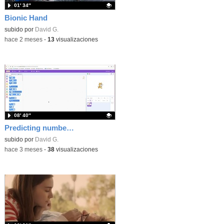
01′ 34″
Bionic Hand
Contenido educativo.
subido por
David G.
-
hace 2 meses
-
13
visualizaciones
08′ 40″
Predicting numbers with Machine Learning for Kids
Contenido educativo.
subido por
David G.
-
hace 3 meses
-
38
visualizaciones