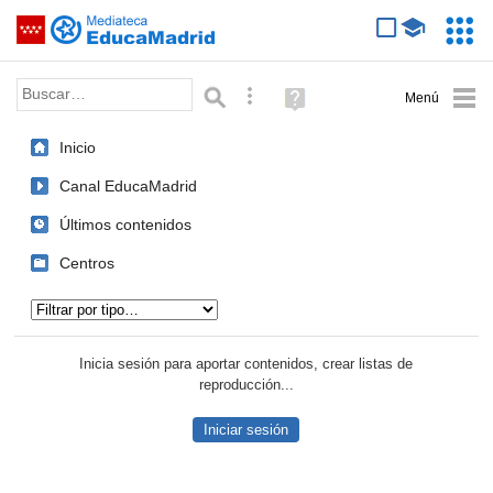
Mediateca de EducaMadrid
Saltar navegación
Servic
Educa
Palabra o frase:
Búsqueda avanzada
Ayuda
(en
ventana
Inicio
nueva)
Canal EducaMadrid
Últimos contenidos
Centros
Tipo de contenido:
Inicia sesión para aportar contenidos, crear listas de
reproducción...
Iniciar sesión