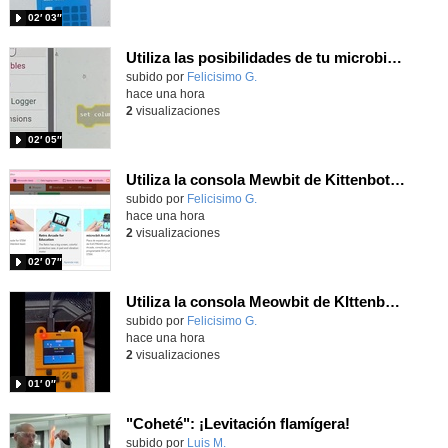
02′ 03″
Utiliza las posibilidades de tu microbit programando com MakeCode para medir temperatura y nivel de luz con Datalogger
Contenido educativo.
subido por
Felicisimo G.
-
hace una hora
2
visualizaciones
02′ 05″
Utiliza la consola Mewbit de Kittenbot para llevar tus juegos arcade de MakeCode a tu mano
Contenido educativo.
subido por
Felicisimo G.
-
hace una hora
2
visualizaciones
02′ 07″
Utiliza la consola Meowbit de KIttenbot para jugar con tus programas MakeCode Arcade
Contenido educativo.
subido por
Felicisimo G.
-
hace una hora
2
visualizaciones
01′ 0″
"Coheté": ¡Levitación flamígera!
Contenido educativo.
subido por
Luis M.
-