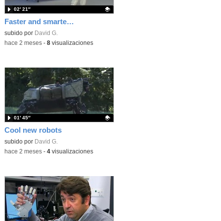
02′ 21″
Faster and smarter robots
Contenido educativo.
subido por
David G.
-
hace 2 meses
-
8
visualizaciones
01′ 45″
Cool new robots
Contenido educativo.
subido por
David G.
-
hace 2 meses
-
4
visualizaciones