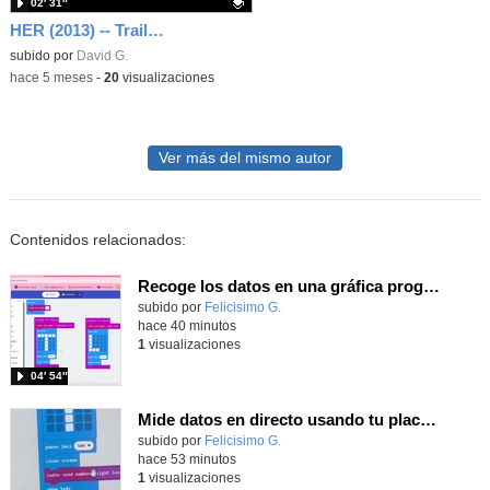
02′ 31″
HER (2013) -- Trailer (eng)
Contenido educativo.
subido por
David G.
-
hace 5 meses
-
20
visualizaciones
Ver más del mismo autor
Contenidos relacionados:
Recoge los datos en una gráfica programando tu placa microbit con MakeCode y conoce la Tª y nivel de luz en este eclipse
Contenido educativo.
subido por
Felicisimo G.
-
hace 40 minutos
1
visualizaciones
04′ 54″
Mide datos en directo usando tu placa microbit y programando con MakeCode dos placas conectadas por radio
Contenido educativo.
subido por
Felicisimo G.
-
hace 53 minutos
1
visualizaciones