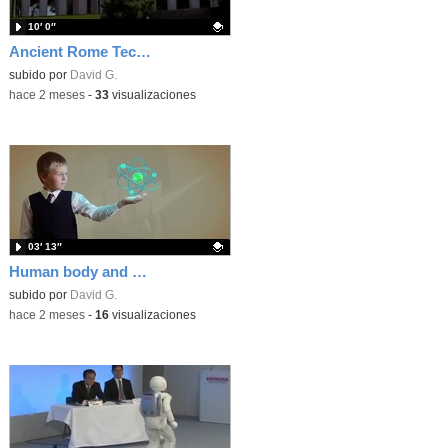
10′ 0″
Ancient Rome Technology
Contenido educativo.
subido por
David G.
-
hace 2 meses
-
33
visualizaciones
03′ 13″
Human body and electricty
Contenido educativo.
subido por
David G.
-
hace 2 meses
-
16
visualizaciones