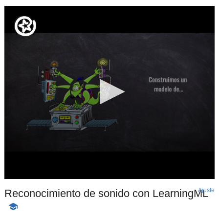
Ajuste
d
Reconocimiento de sonido con LearningML
p
-
Contenido