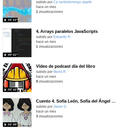
Contenido educativo.
subido por
Cp santodomingo algete
-
hace un mes
1
visualizaciones
05′ 22″
4. Arrays paralelos JavaScripts
Contenido educativo.
subido por
Eduardo R.
-
hace un mes
1
visualizaciones
00′ 31″
Vídeo de podcast día del libro
Contenido educativo.
subido por
Maria R.
-
hace un mes
9
visualizaciones
05′ 42″
Cuento 4. Sofía León, Sofía del Ángel y Cristina.
Contenido educativo.
subido por
Javier G.
-
hace un mes
3
visualizaciones
02′ 49″