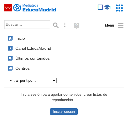
Mediateca de EducaMadrid
Saltar navegación
Servic
Educa
Palabra o frase:
Búsqueda avanzada
Ayuda
(en
ventana
Inicio
nueva)
Canal EducaMadrid
Últimos contenidos
Centros
Tipo de contenido:
Inicia sesión para aportar contenidos, crear listas de
reproducción...
Iniciar sesión