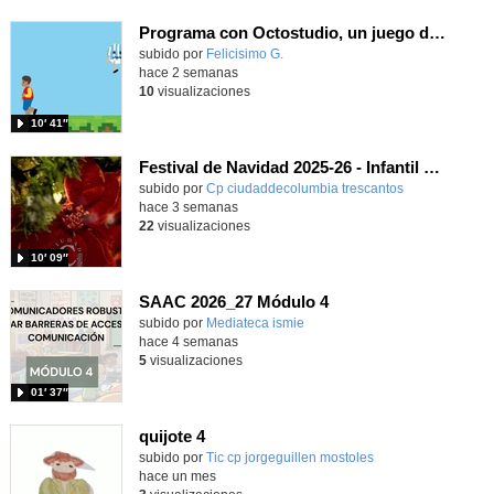
Programa con Octostudio, un juego de 4 personajes ganando la copa del mundo saltando y esquivando rivales.
Contenido educativo.
subido por
Felicisimo G.
-
hace 2 semanas
10
visualizaciones
10′ 41″
Festival de Navidad 2025-26 - Infantil 4 años
subido por
Cp ciudaddecolumbia trescantos
-
hace 3 semanas
22
visualizaciones
10′ 09″
SAAC 2026_27 Módulo 4
subido por
Mediateca ismie
-
hace 4 semanas
5
visualizaciones
01′ 37″
quijote 4
subido por
Tic cp jorgeguillen mostoles
-
hace un mes