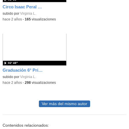
Circo Isaac Peral 2024__parte 1
subido por
Virginia L.
-
hace 2 años
-
165
visualizaciones
02′ 48″
Graduación 6° Primaria. CEIP ISAAC PERAL. 23-24
subido por
Virginia L.
-
hace 2 años
-
298
visualizaciones
Ver más del mismo autor
Contenidos relacionados: