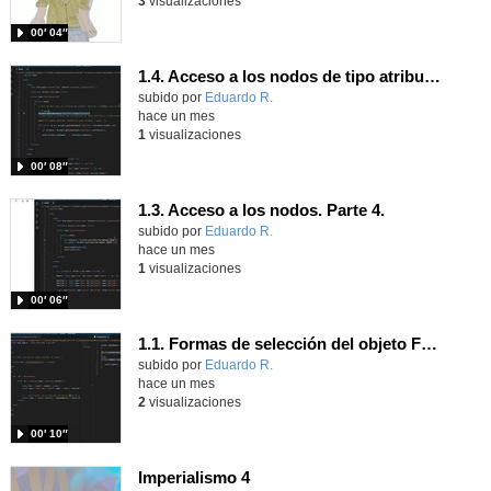
3
visualizaciones
00′ 04″
1.4. Acceso a los nodos de tipo atributo. Parte 4.
Contenido educativo.
subido por
Eduardo R.
-
hace un mes
1
visualizaciones
00′ 08″
1.3. Acceso a los nodos. Parte 4.
Contenido educativo.
subido por
Eduardo R.
-
hace un mes
1
visualizaciones
00′ 06″
1.1. Formas de selección del objeto Form 4
Contenido educativo.
subido por
Eduardo R.
-
hace un mes
2
visualizaciones
00′ 10″
Imperialismo 4