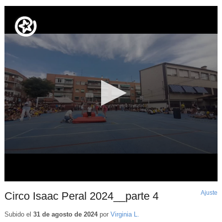
Ajuste
d
Circo Isaac Peral 2024__parte 4
p
Subido el
31 de agosto de 2024
por
Virginia L.