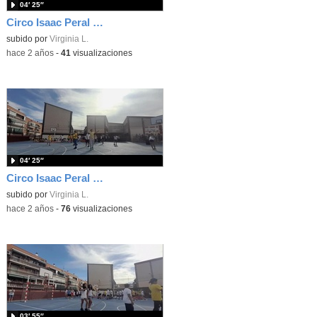
04′ 25″
Circo Isaac Peral 2024__parte 3
subido por
Virginia L.
-
hace 2 años
-
41
visualizaciones
04′ 25″
Circo Isaac Peral 2024__parte 2
subido por
Virginia L.
-
hace 2 años
-
76
visualizaciones
03′ 55″