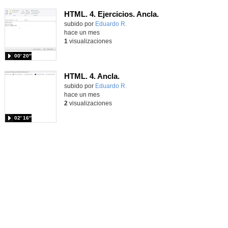
HTML. 4. Ejercicios. Ancla.
Contenido educativo.
subido por
Eduardo R.
-
hace un mes
1
visualizaciones
00′ 20″
HTML. 4. Ancla.
Contenido educativo.
subido por
Eduardo R.
-
hace un mes
2
visualizaciones
02′ 16″