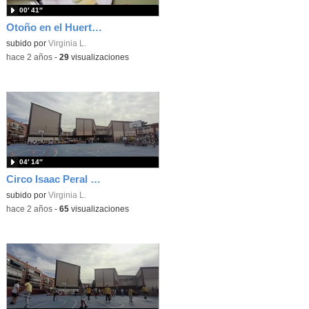
00′ 41″
Otoño en el Huerto del Peral
subido por
Virginia L.
-
hace 2 años
-
29
visualizaciones
04′ 14″
Circo Isaac Peral 2024__parte 5
subido por
Virginia L.
-
hace 2 años
-
65
visualizaciones