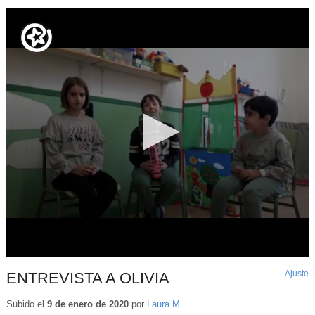
Ajuste
d
ENTREVISTA A OLIVIA
p
Subido el
9 de enero de 2020
por
Laura M.