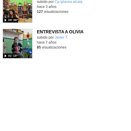
subido por
Cp iplacea alcala
-
hace 3 años
127
visualizaciones
09′ 38″
ENTREVISTA A OLIVIA
subido por
Javier T.
-
hace 7 años
85
visualizaciones
01′ 19″