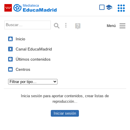
Mediateca de EducaMadrid
Saltar navegación
Servic
Educa
Palabra o frase:
Búsqueda avanzada
Ayuda
(en
ventana
Inicio
nueva)
Canal EducaMadrid
Últimos contenidos
Centros
Tipo de contenido:
Inicia sesión para aportar contenidos, crear listas de
reproducción...
Iniciar sesión