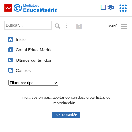
Mediateca de EducaMadrid
Saltar navegación
Servic
Educa
Palabra o frase:
Búsqueda avanzada
Ayuda
(en
ventana
Inicio
nueva)
Canal EducaMadrid
Últimos contenidos
Centros
Tipo de contenido:
Inicia sesión para aportar contenidos, crear listas de
reproducción...
Iniciar sesión