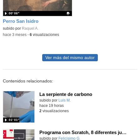
00′ 06″
Perro San Isidro
Contenido educativo.
subido por
Raquel A.
-
hace 3 meses
-
6
visualizaciones
Ver más del mismo autor
Contenidos relacionados:
La serpiente de carbono
Contenido educativo.
subido por
Luis M.
-
hace 19 horas
2
visualizaciones
01′ 01″
Programa con Scratch, 8 diferentes juegos para vivir la emoción de los partidos de España en el mundial 2026
Contenido educativo.
subido por
Felicisimo G.
-