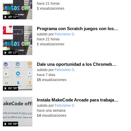
hace 21 horas
1
visualizaciones
40′ 17″
Programa con Scratch juegos con los partidos del mundial 2026 ganados por España
Contenido educativo.
subido por
Felicisimo G.
-
hace 21 horas
1
visualizaciones
40′ 17″
Dale una oportunidad a los Chromebooks y utiliza un proyector para realizar talleres si no tienes pantallas táctiles
Contenido educativo.
subido por
Felicisimo G.
-
hace 7 dias
15
visualizaciones
00′ 59″
Instala MakeCode Arcade para trabajar offline en tu tablet, ordenador, Chromebook
Contenido educativo.
subido por
Felicisimo G.
-
hace una semana
14
visualizaciones
00′ 59″