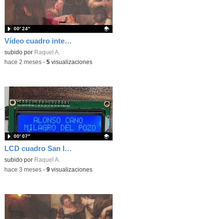
00′ 24″
Vídeo cuadro interactivo San Isidro
Contenido educativo.
subido por
Raquel A.
-
hace 2 meses
-
5
visualizaciones
00′ 07″
LCD cuadro San Isidro, Arduino
Contenido educativo.
subido por
Raquel A.
-
hace 3 meses
-
9
visualizaciones