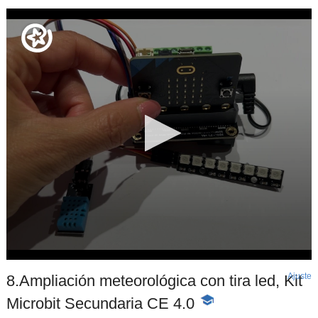
Ajuste
d
8.Ampliación meteorológica con tira led, Kit
p
Microbit Secundaria CE 4.0
-
Contenido