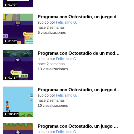
01′ 0″
Programa con Octostudio, un juego de Educación Víal cruzando un paso de cebra.
Contenido educativo.
subido por
Felicisimo G.
-
hace 2 semanas
5
visualizaciones
01′ 0″
Programa con Octostudio de un modo sencillo, offline y gratuito
Contenido educativo.
subido por
Felicisimo G.
-
hace 2 semanas
13
visualizaciones
01′ 37″
Programa con Octostudio, un juego de 4 personajes ganando la copa del mundo saltando y esquivando rivales.
Contenido educativo.
subido por
Felicisimo G.
-
hace 2 semanas
10
visualizaciones
10′ 41″
Programa con Octostudio, un juego moviendo la tablet para ganar con España, el mundial 2026
Contenido educativo.
subido por
Felicisimo G.
-