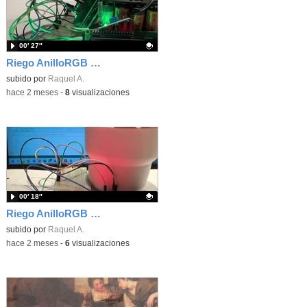
00′ 27″
Riego AnilloRGB LCD Bomba con Arduino
Contenido educativo.
subido por
Raquel A.
-
hace 2 meses
-
8
visualizaciones
00′ 18″
Riego AnilloRGB con Arduino
Contenido educativo.
subido por
Raquel A.
-
hace 2 meses
-
6
visualizaciones