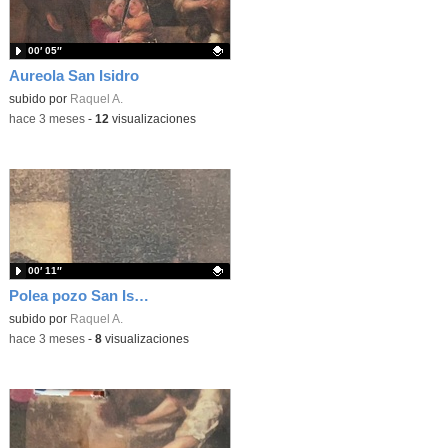
00′ 05″
Aureola San Isidro
Contenido educativo.
subido por
Raquel A.
-
hace 3 meses
-
12
visualizaciones
00′ 11″
Polea pozo San Isidro
Contenido educativo.
subido por
Raquel A.
-
hace 3 meses
-
8
visualizaciones