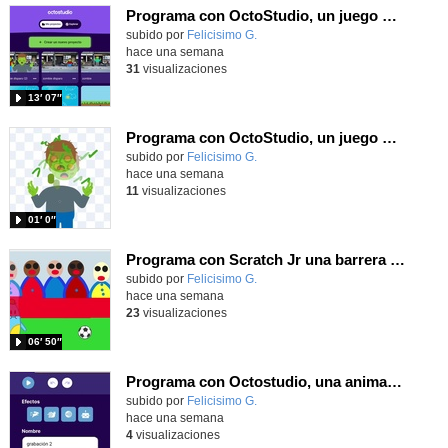
Programa con OctoStudio, un juego de disparos contra Zombies con un cargador basado en el House of the dead
Contenido educativo.
subido por
Felicisimo G.
-
hace una semana
31
visualizaciones
13′ 07″
Programa con OctoStudio, un juego homenajeando al House of the dead con Zombies
Contenido educativo.
subido por
Felicisimo G.
-
hace una semana
11
visualizaciones
01′ 0″
Programa con Scratch Jr una barrera que se desplaza para dar sensación de movimiento
Contenido educativo.
subido por
Felicisimo G.
-
hace una semana
23
visualizaciones
06′ 50″
Programa con Octostudio, una animación utilizando la cámara para una foto y audio y texto para comunicar.
Contenido educativo.
subido por
Felicisimo G.
-
hace una semana
4
visualizaciones