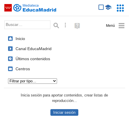
Mediateca de EducaMadrid
Saltar navegación
Servic
Educa
Palabra o frase:
Búsqueda avanzada
Ayuda
(en
ventana
Inicio
nueva)
Canal EducaMadrid
Últimos contenidos
Centros
Tipo de contenido:
Inicia sesión para aportar contenidos, crear listas de
reproducción...
Iniciar sesión