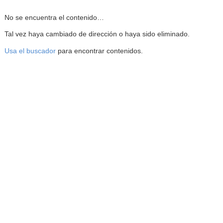
Reproductor de la Mediateca
No se encuentra el contenido…
Tal vez haya cambiado de dirección o haya sido eliminado.
Usa el buscador
para encontrar contenidos.