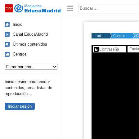
Mediateca de EducaMadrid
Saltar navegación
Palabra o frase:
Inicio
Canal EducaMadrid
Inicio
Centros
C
Últimos contenidos
Contenido protegido…
Centros
Tipo de contenido:
Inicia sesión para aportar
contenidos, crear listas de
reproducción...
Iniciar sesión