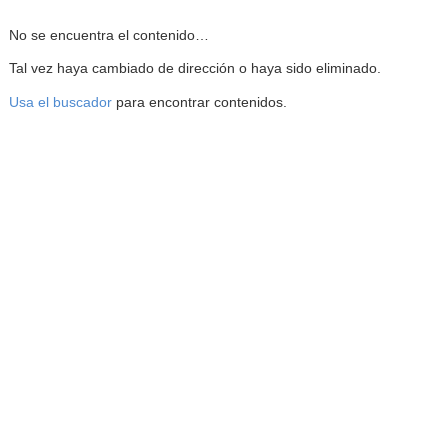
Reproductor de la Mediateca
No se encuentra el contenido…
Tal vez haya cambiado de dirección o haya sido eliminado.
Usa el buscador
para encontrar contenidos.