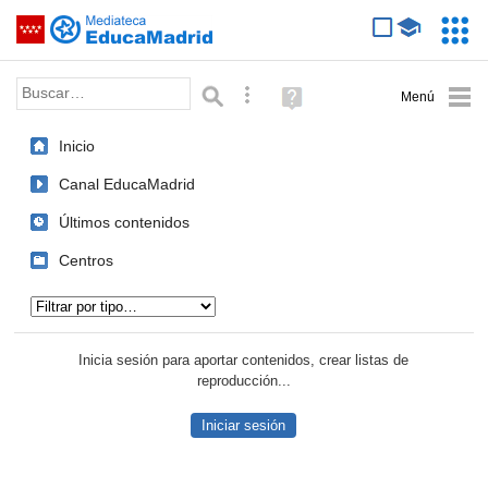
Mediateca de EducaMadrid
Saltar navegación
Servic
Educa
Palabra o frase:
Búsqueda avanzada
Ayuda
(en
ventana
Inicio
nueva)
Canal EducaMadrid
Últimos contenidos
Centros
Tipo de contenido:
Inicia sesión para aportar contenidos, crear listas de
reproducción...
Iniciar sesión