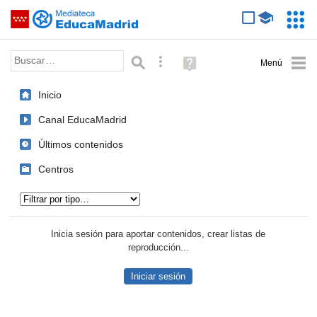
Mediateca de EducaMadrid
Saltar navegación
Servic
Educa
Palabra o frase:
Búsqueda avanzada
Ayuda
(en
ventana
Inicio
nueva)
Canal EducaMadrid
Últimos contenidos
Centros
Tipo de contenido:
Inicia sesión para aportar contenidos, crear listas de
reproducción...
Iniciar sesión