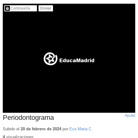
Contenido protegido…
Ajuste
d
Periodontograma
p
Subido el
20 de febrero de 2024
por
Eva Maria C.
4
visualizaciones