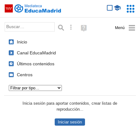
Mediateca de EducaMadrid
Saltar navegación
Servic
Educa
Palabra o frase:
Búsqueda avanzada
Ayuda
(en
ventana
Inicio
nueva)
Canal EducaMadrid
Últimos contenidos
Centros
Tipo de contenido:
Inicia sesión para aportar contenidos, crear listas de
reproducción...
Iniciar sesión