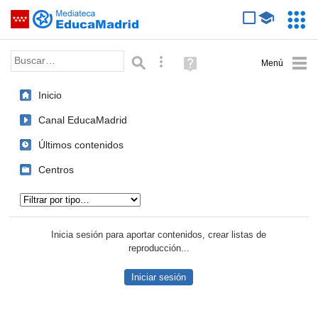
Mediateca de EducaMadrid
Saltar navegación
Servic
Educa
Palabra o frase:
Búsqueda avanzada
Ayuda
(en
ventana
Inicio
nueva)
Canal EducaMadrid
Últimos contenidos
Centros
Tipo de contenido:
Inicia sesión para aportar contenidos, crear listas de
reproducción...
Iniciar sesión