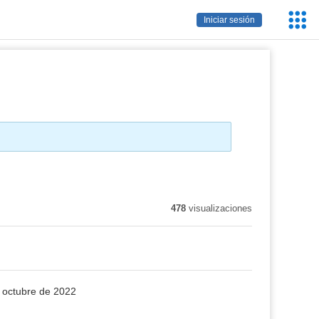
Servic
Iniciar sesión
Educa
478
visualizaciones
e octubre de 2022