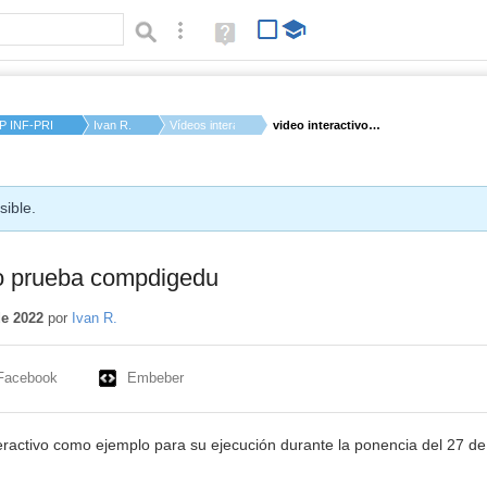
Búsqueda avanzada
Ayuda
(en
ventana
nueva)
P INF-PRI MESONERO ...
Ivan R.
Vídeos interactivos
video interactivo pr...
sible.
vo prueba compdigedu
de 2022
por
Ivan R.
Facebook
Embeber
teractivo como ejemplo para su ejecución durante la ponencia del 27 d