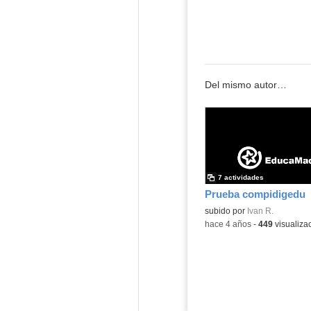
Del mismo autor…
7 actividades
Prueba compidigedu
subido por
Ivan R.
-
hace 4 años
-
449
visualiza