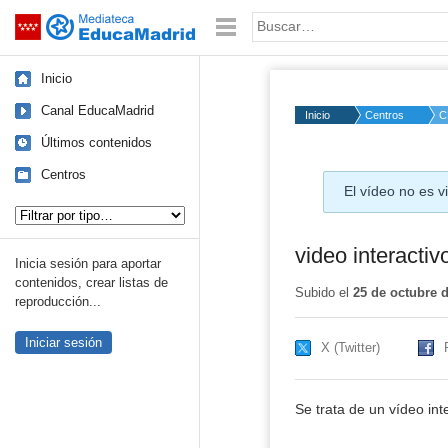
Mediateca de EducaMadrid
Saltar navegación
Palabra o frase:
Inicio
Canal EducaMadrid
Inicio
Centros
C
Últimos contenidos
Centros
El vídeo no es vi
Tipo de contenido:
video interacti
Inicia sesión para aportar
contenidos, crear listas de
Subido el
25 de octubre 
reproducción...
Iniciar sesión
X (Twitter)
Se trata de un vídeo in