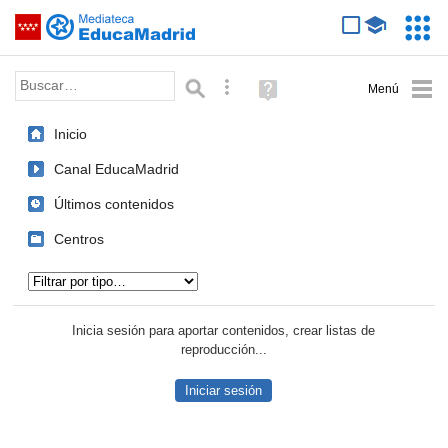
Mediateca de EducaMadrid
Saltar navegación
Servic
Educa
Palabra o frase:
Búsqueda avanzada
Ayuda
(en
ventana
Inicio
nueva)
Canal EducaMadrid
Últimos contenidos
Centros
Tipo de contenido:
Inicia sesión para aportar contenidos, crear listas de
reproducción...
Iniciar sesión