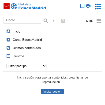
Mediateca de EducaMadrid
Saltar navegación
Servic
Educa
Palabra o frase:
Búsqueda avanzada
Ayuda
(en
ventana
Inicio
nueva)
Canal EducaMadrid
Últimos contenidos
Centros
Tipo de contenido:
Inicia sesión para aportar contenidos, crear listas de
reproducción...
Iniciar sesión