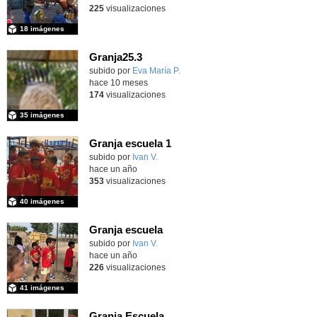
225
visualizaciones
18 imágenes
Granja25.3
Contenido educativo.
subido por
Eva María P.
-
hace 10 meses
174
visualizaciones
35 imágenes
Granja escuela 1
Contenido educativo.
subido por
Ivan V.
-
hace un año
353
visualizaciones
40 imágenes
Granja escuela
subido por
Ivan V.
-
hace un año
226
visualizaciones
41 imágenes
Granja Escuela