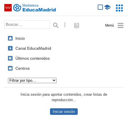
Mediateca de EducaMadrid
Saltar navegación
Servic
Educa
Palabra o frase:
Búsqueda avanzada
Ayuda
(en
ventana
Inicio
nueva)
Canal EducaMadrid
Últimos contenidos
Centros
Tipo de contenido:
Inicia sesión para aportar contenidos, crear listas de
reproducción...
Iniciar sesión