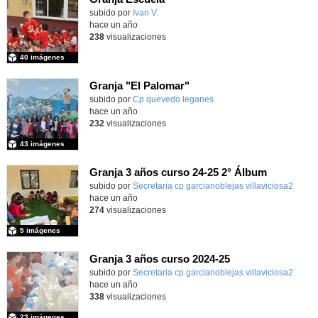
Contenido educativo.
subido por
Ivan V.
-
hace un año
238
visualizaciones
40 imágenes
Granja "El Palomar"
Contenido educativo.
subido por
Cp quevedo leganes
-
hace un año
232
visualizaciones
43 imágenes
Granja 3 años curso 24-25 2° Álbum
Contenido educativo.
subido por
Secretaria cp garcianoblejas villaviciosa2
-
hace un año
274
visualizaciones
5 imágenes
Granja 3 años curso 2024-25
Contenido educativo.
subido por
Secretaria cp garcianoblejas villaviciosa2
-
hace un año
338
visualizaciones
23 imágenes