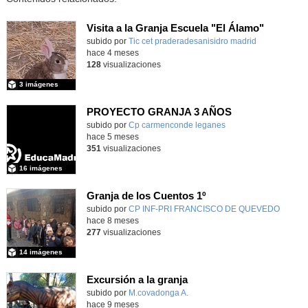
Visita a la Granja Escuela "El Álamo"
Contenido educativo.
subido por
Tic cet praderadesanisidro madrid
-
hace 4 meses
128
visualizaciones
3 imágenes
PROYECTO GRANJA 3 AÑOS
Contenido educativo.
subido por
Cp carmenconde leganes
-
hace 5 meses
351
visualizaciones
16 imágenes
Granja de los Cuentos 1º
subido por
CP INF-PRI FRANCISCO DE QUEVEDO
-
hace 8 meses
277
visualizaciones
14 imágenes
Excursión a la granja
Contenido educativo.
subido por
M.covadonga A.
-
hace 9 meses