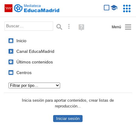
Mediateca de EducaMadrid
Saltar navegación
Servic
Educa
Palabra o frase:
Búsqueda avanzada
Ayuda
(en
ventana
Inicio
nueva)
Canal EducaMadrid
Últimos contenidos
Centros
Tipo de contenido:
Inicia sesión para aportar contenidos, crear listas de
reproducción...
Iniciar sesión