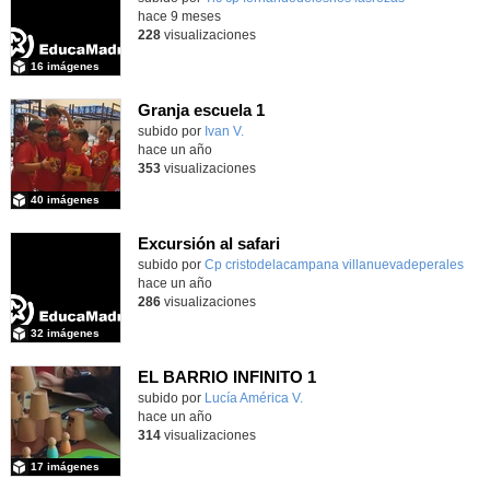
hace 9 meses
228
visualizaciones
16 imágenes
Granja escuela 1
Contenido educativo.
subido por
Ivan V.
-
hace un año
353
visualizaciones
40 imágenes
Excursión al safari
subido por
Cp cristodelacampana villanuevadeperales
-
hace un año
286
visualizaciones
32 imágenes
EL BARRIO INFINITO 1
Contenido educativo.
subido por
Lucía América V.
-
hace un año
314
visualizaciones
17 imágenes