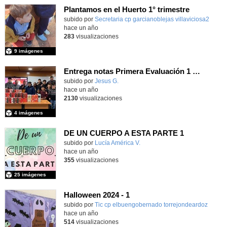
Plantamos en el Huerto 1° trimestre
Contenido educativo.
subido por
Secretaria cp garcianoblejas villaviciosa2
-
hace un año
283
visualizaciones
9 imágenes
Entrega notas Primera Evaluación 1 G. B.
Contenido educativo.
subido por
Jesus G.
-
hace un año
2130
visualizaciones
4 imágenes
DE UN CUERPO A ESTA PARTE 1
Contenido educativo.
subido por
Lucía América V.
-
hace un año
355
visualizaciones
25 imágenes
Halloween 2024 - 1
Contenido educativo.
subido por
Tic cp elbuengobernado torrejondeardoz
-
hace un año
514
visualizaciones