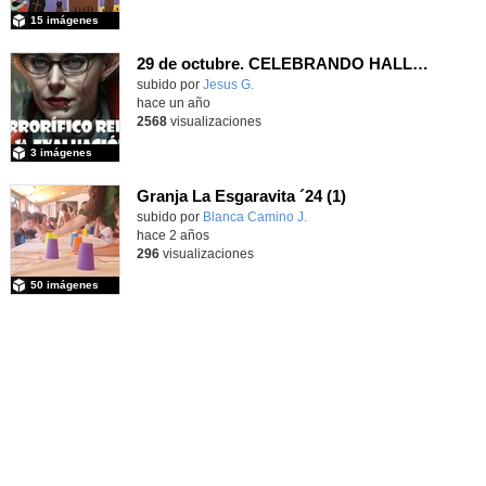
15 imágenes
29 de octubre. CELEBRANDO HALLOWEEN EN FPB 1
Contenido educativo.
subido por
Jesus G.
-
hace un año
2568
visualizaciones
3 imágenes
Granja La Esgaravita ´24 (1)
subido por
Blanca Camino J.
-
hace 2 años
296
visualizaciones
50 imágenes