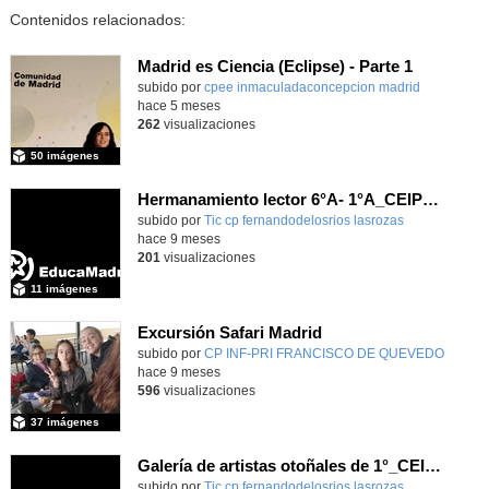
Contenidos relacionados:
Madrid es Ciencia (Eclipse) - Parte 1
subido por
cpee inmaculadaconcepcion madrid
-
hace 5 meses
262
visualizaciones
50 imágenes
Hermanamiento lector 6°A- 1°A_CEIP FDLR_Las Rozas
Contenido educativo.
subido por
Tic cp fernandodelosrios lasrozas
-
hace 9 meses
201
visualizaciones
11 imágenes
Excursión Safari Madrid
subido por
CP INF-PRI FRANCISCO DE QUEVEDO
-
hace 9 meses
596
visualizaciones
37 imágenes
Galería de artistas otoñales de 1°_CEIP FDLR_Las Rozas
Contenido educativo.
subido por
Tic cp fernandodelosrios lasrozas
-