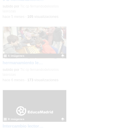
Contenido educativo.
subido por
Tic cp fernandodelosrios
lasrozas
-
hace 5 meses
-
105
visualizaciones
6 imágenes
hermanamiento lector 6ºB_CEIP FDLR_Las Rozas
Contenido educativo.
subido por
Tic cp fernandodelosrios
lasrozas
-
hace 6 meses
-
173
visualizaciones
8 imágenes
Intercambio lector 6ºB_CEIP FDLR_Las Rozas