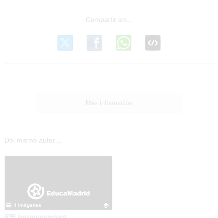
Más información
Del mismo autor…
4 imágenes
6ºB hermanamiento lector (II)_CEIP FDLR_Las Rozas