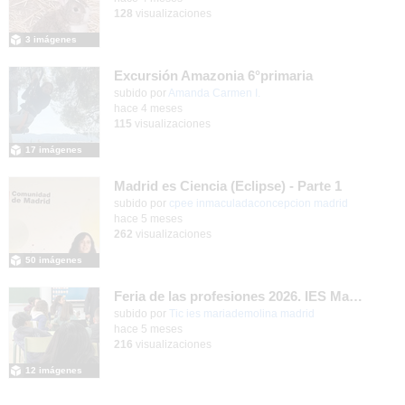
128
visualizaciones
3 imágenes
Excursión Amazonia 6°primaria
subido por
Amanda Carmen I.
-
hace 4 meses
115
visualizaciones
17 imágenes
Madrid es Ciencia (Eclipse) - Parte 1
subido por
cpee inmaculadaconcepcion madrid
-
hace 5 meses
262
visualizaciones
50 imágenes
Feria de las profesiones 2026. IES María de Molina
subido por
Tic ies mariademolina madrid
-
hace 5 meses
216
visualizaciones
12 imágenes