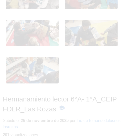
Hermanamiento lector
Hermanamiento lector
6°A- 1°A_CEIP FDLR_Las
6°A- 1°A_CEIP FDLR_Las
Rozas
Rozas
Hermanamiento lector
6°A- 1°A_CEIP FDLR_Las
Rozas
Hermanamiento lector 6°A- 1°A_CEIP
FDLR_Las Rozas
-
Contenido
educativo
Subido el
26 de noviembre de 2025
por
Tic cp fernandodelosrios
lasrozas
201
visualizaciones