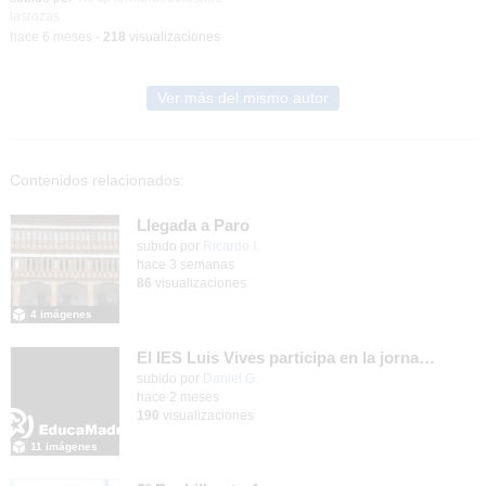
lasrozas
-
hace 6 meses
-
218
visualizaciones
Ver más del mismo autor
Contenidos relacionados:
Llegada a Paro
subido por
Ricardo I.
-
hace 3 semanas
86
visualizaciones
4 imágenes
El IES Luis Vives participa en la jornada de trabajo sobre mecanizado CNC e Industria 4.0
subido por
Daniel G.
-
hace 2 meses
190
visualizaciones
11 imágenes