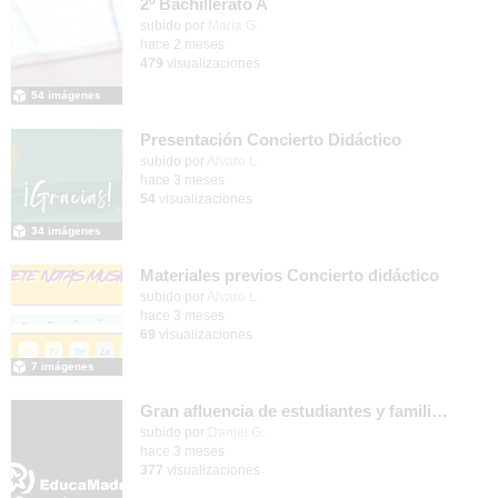
2º Bachillerato A
Contenido educativo.
subido por
María G.
-
hace 2 meses
479
visualizaciones
54 imágenes
Presentación Concierto Didáctico
Contenido educativo.
subido por
Alvaro L.
-
hace 3 meses
54
visualizaciones
34 imágenes
Materiales previos Concierto didáctico
Contenido educativo.
subido por
Alvaro L.
-
hace 3 meses
69
visualizaciones
7 imágenes
Gran afluencia de estudiantes y familias en la jornada de puertas abiertas que nuestro centro desarrolló el pasado 23 de abril de 2026
subido por
Daniel G.
-
hace 3 meses
377
visualizaciones