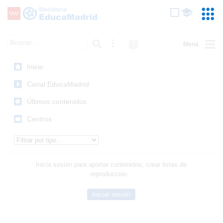
Mediateca de EducaMadrid
Saltar navegación
Servic
Educa
Palabra o frase:
Búsqueda avanzada
Ayuda
(en
ventana
Inicio
nueva)
Canal EducaMadrid
Últimos contenidos
Centros
Tipo de contenido:
Inicia sesión para aportar contenidos, crear listas de
reproducción...
Iniciar sesión