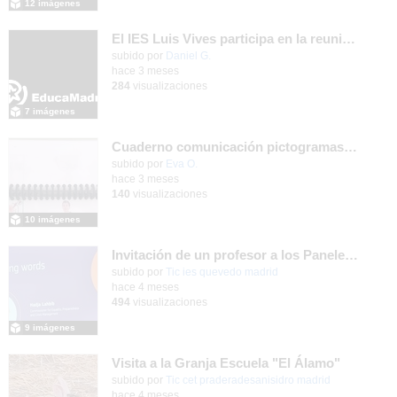
12 imágenes
El IES Luis Vives participa en la reunión de coordinación del proyecto de innovación MEFPD - CNC e Industria 4.0
subido por
Daniel G.
-
hace 3 meses
284
visualizaciones
7 imágenes
Cuaderno comunicación pictogramas y LSE
subido por
Eva O.
-
hace 3 meses
140
visualizaciones
10 imágenes
Invitación de un profesor a los Paneles Europeos de Ciudadanos del mes de marzo 2026
subido por
Tic ies quevedo madrid
-
hace 4 meses
494
visualizaciones
9 imágenes
Visita a la Granja Escuela "El Álamo"
Contenido educativo.
subido por
Tic cet praderadesanisidro madrid
-
hace 4 meses