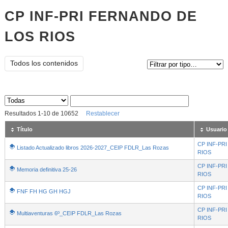
CP INF-PRI FERNANDO DE
LOS RIOS
Tipo de contenido:
Todos los contenidos
Sus archivos
:
Resultados
1
-
10
de
10652
Restablecer
Título
Usuario
CP INF-PR
Listado Actualizado libros 2026-2027_CEIP FDLR_Las Rozas
RIOS
CP INF-PR
Memoria definitiva 25-26
RIOS
CP INF-PR
FNF FH HG GH HGJ
RIOS
CP INF-PR
Multiaventuras 6º_CEIP FDLR_Las Rozas
RIOS