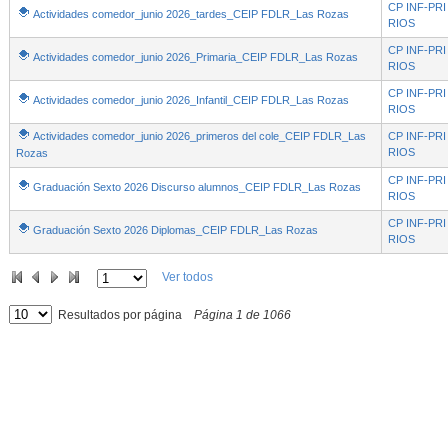
CP INF-PR
Actividades comedor_junio 2026_tardes_CEIP FDLR_Las Rozas
RIOS
CP INF-PR
Actividades comedor_junio 2026_Primaria_CEIP FDLR_Las Rozas
RIOS
CP INF-PR
Actividades comedor_junio 2026_Infantil_CEIP FDLR_Las Rozas
RIOS
Actividades comedor_junio 2026_primeros del cole_CEIP FDLR_Las
CP INF-PR
RIOS
Rozas
CP INF-PR
Graduación Sexto 2026 Discurso alumnos_CEIP FDLR_Las Rozas
RIOS
CP INF-PR
Graduación Sexto 2026 Diplomas_CEIP FDLR_Las Rozas
RIOS
Ver todos
Resultados por página
Página
1
de
1066