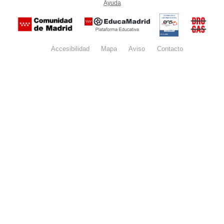
Ayuda
(en ventana nueva)
Certificación
Buzón
de
anónim
conformidad
del Pla
con el
Regiona
Esquema
contra l
Nacional de
Accesibilidad
Mapa
web
Aviso
legal
Contacto
Drogas 
Seguridad
la
(categoría
Comunid
MEDIA). El
de Madr
documento
se abrirá en
ventana
nueva.