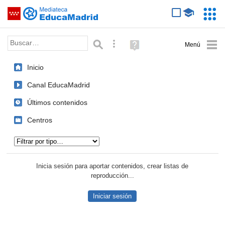
Mediateca de EducaMadrid
Saltar navegación
Servic
Educa
Palabra o frase:
Búsqueda avanzada
Ayuda
(en
ventana
Inicio
nueva)
Canal EducaMadrid
Últimos contenidos
Centros
Tipo de contenido:
Inicia sesión para aportar contenidos, crear listas de
reproducción...
Iniciar sesión