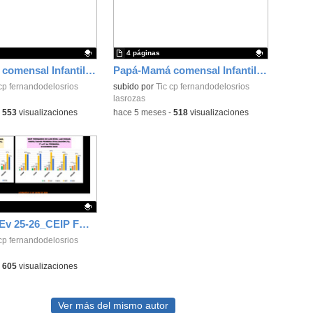
4 páginas
Papá-Mamá comensal Infantil 25-26_CEIP FDLR_Las Rozas
Papá-Mamá comensal Infantil 25-26_CEIP FDLR_Las Rozas
ativo.
cp fernandodelosrios
Contenido educativo.
subido por
Tic cp fernandodelosrios
lasrozas
-
553
visualizaciones
-
hace 5 meses
-
518
visualizaciones
Gráficas 1ª Ev 25-26_CEIP FDLR_Las Rozas
ativo.
cp fernandodelosrios
-
605
visualizaciones
Ver más del mismo autor