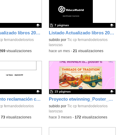
7 páginas
Listado Actualizado libros 2026-2027_CEIP FDLR_Las Rozas
Listado Actualizado libros 2026-2027_CEIP FDLR_Las Rozas
ativo.
cp fernandodelosrios
Contenido educativo.
subido por
Tic cp fernandodelosrios
lasrozas
269
visualizaciones
-
hace un mes
-
21
visualizaciones
15 páginas
Procedimiento reclamación calificaciones finales_CEIP FDLR_Las Rozas
Proyecto etwinning_Poster_CEIP FDLR_Las Rozas
ativo.
cp fernandodelosrios
Contenido educativo.
subido por
Tic cp fernandodelosrios
lasrozas
-
73
visualizaciones
-
hace 3 meses
-
172
visualizaciones