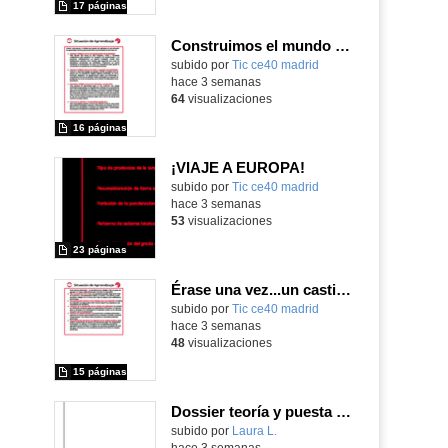
17 páginas
Construimos el mundo con LEGO
subido por
Tic ce40 madrid
-
hace 3 semanas
64
visualizaciones
16 páginas
¡VIAJE A EUROPA!
subido por
Tic ce40 madrid
-
hace 3 semanas
53
visualizaciones
23 páginas
Érase una vez...un castillo medieval
subido por
Tic ce40 madrid
-
hace 3 semanas
48
visualizaciones
15 páginas
Dossier teoría y puesta en práctica Äprendizaje Basado en Juegos en Educación Infantil y Primaria
Contenido educativo.
subido por
Laura L.
-
hace 3 semanas