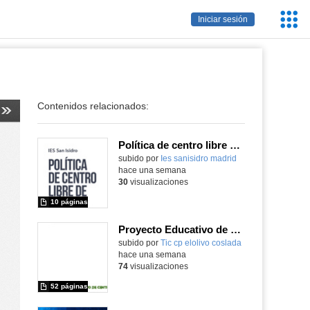
Servic
Iniciar sesión
Educa
Contenidos relacionados:
Política de centro libre de móviles
subido por
Ies sanisidro madrid
-
hace una semana
30
visualizaciones
10 páginas
Proyecto Educativo de Centro actualizado 2026
subido por
Tic cp elolivo coslada
-
hace una semana
74
visualizaciones
52 páginas