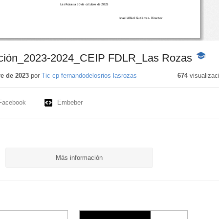
ención_2023-2024_CEIP FDLR_Las Rozas
-
Conten
educati
e de 2023
por
Tic cp fernandodelosrios lasrozas
674
visualizac
Facebook
Embeber
Más información