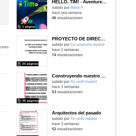
HELLO, TIM! - Aventureros digitales
Contenido educativo.
subido por
Maria P.
-
hace una semana
46
visualizaciones
1 página
PROYECTO DE DIRECCIÓN
ido
Contenido educativo.
subido por
Cp unamuno madrid
-
vo
iones
hace 2 semanas
74
visualizaciones
34 páginas
Construyendo nuestro parque de atracciones
subido por
Tic ce40 madrid
-
hace 3 semanas
53
visualizaciones
39 páginas
Arquitectos del pasado
subido por
Tic ce40 madrid
-
hace 3 semanas
52
visualizaciones