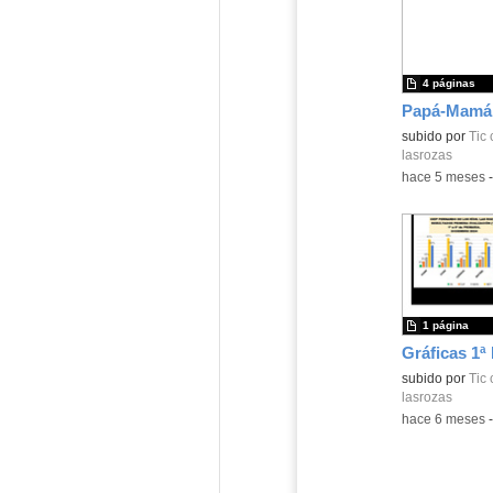
4 páginas
Contenido educ
subido por
Tic 
lasrozas
-
hace 5 meses
1 página
Contenido educ
subido por
Tic 
lasrozas
-
hace 6 meses