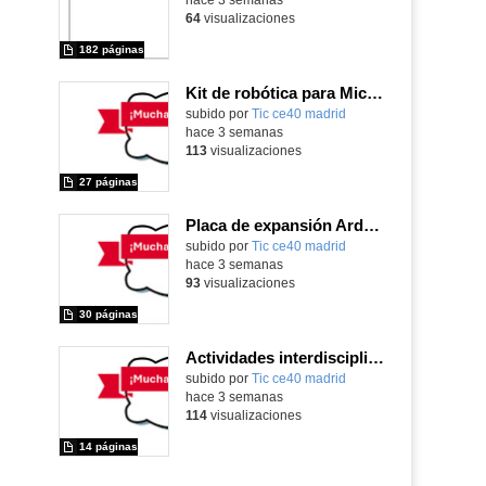
64
visualizaciones
182 páginas
Kit de robótica para Micro:Bit
Contenido educativo.
subido por
Tic ce40 madrid
-
hace 3 semanas
113
visualizaciones
27 páginas
Placa de expansión Arduino
Contenido educativo.
subido por
Tic ce40 madrid
-
hace 3 semanas
93
visualizaciones
30 páginas
Actividades interdisciplinares con robótica y pensamiento computacional
Contenido educativo.
subido por
Tic ce40 madrid
-
hace 3 semanas
114
visualizaciones
14 páginas