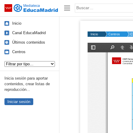
Mediateca de EducaMadrid
Saltar navegación
Palabra o frase:
Inicio
Canal EducaMadrid
Inicio
Centros
C
Últimos contenidos
Centros
Tipo de contenido:
Inicia sesión para aportar
contenidos, crear listas de
reproducción...
Iniciar sesión