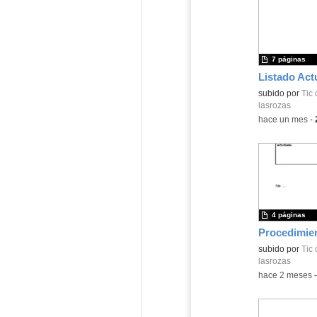
7 páginas
Contenido educ
subido por
Tic 
lasrozas
-
hace un mes
-
4 páginas
Contenido educ
subido por
Tic 
lasrozas
-
hace 2 meses