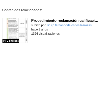
Contenidos relacionados:
Procedimiento reclamación calificaciones finales_CEIP FDLR_Las Rozas
Contenido educativo.
subido por
Tic cp fernandodelosrios lasrozas
-
hace 3 años
1396
visualizaciones
2 páginas