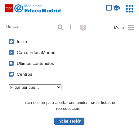
Mediateca de EducaMadrid
Saltar navegación
Servic
Educa
Palabra o frase:
Búsqueda avanzada
Ayuda
(en
ventana
Inicio
nueva)
Canal EducaMadrid
Últimos contenidos
Centros
Tipo de contenido:
Inicia sesión para aportar contenidos, crear listas de
reproducción...
Iniciar sesión