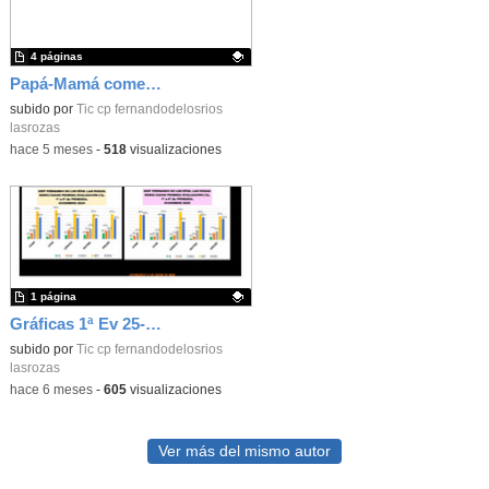
4 páginas
Papá-Mamá comensal Infantil 25-26_CEIP FDLR_Las Rozas
Contenido educativo.
subido por
Tic cp fernandodelosrios
lasrozas
-
hace 5 meses
-
518
visualizaciones
1 página
Gráficas 1ª Ev 25-26_CEIP FDLR_Las Rozas
Contenido educativo.
subido por
Tic cp fernandodelosrios
lasrozas
-
hace 6 meses
-
605
visualizaciones
Ver más del mismo autor