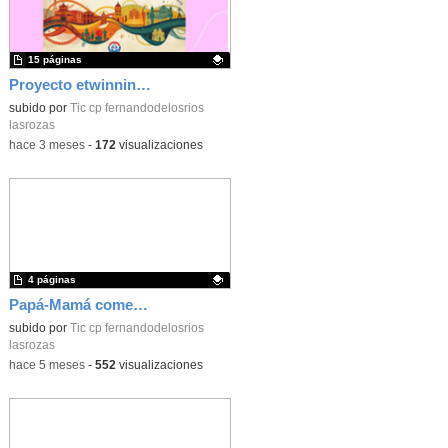
15 páginas
Proyecto etwinning_Poster_CEIP FDLR_Las Rozas
Contenido educativo.
subido por
Tic cp fernandodelosrios
lasrozas
-
hace 3 meses
-
172
visualizaciones
4 páginas
Papá-Mamá comensal Infantil 25-26_CEIP FDLR_Las Rozas
Contenido educativo.
subido por
Tic cp fernandodelosrios
lasrozas
-
hace 5 meses
-
552
visualizaciones