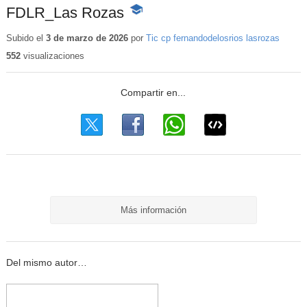
FDLR_Las Rozas
-
Contenido
educativo
Subido el
3 de marzo de 2026
por
Tic cp fernandodelosrios lasrozas
552
visualizaciones
Más información
Del mismo autor…