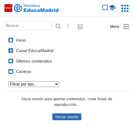
Mediateca de EducaMadrid
Saltar navegación
Servic
Educa
Palabra o frase:
Búsqueda avanzada
Ayuda
(en
ventana
Inicio
nueva)
Canal EducaMadrid
Últimos contenidos
Centros
Tipo de contenido:
Inicia sesión para aportar contenidos, crear listas de
reproducción...
Iniciar sesión