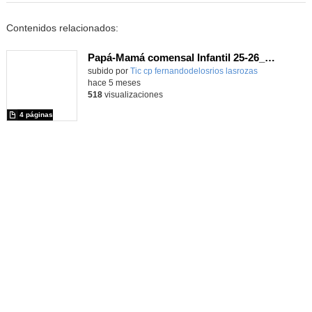
Contenidos relacionados:
Papá-Mamá comensal Infantil 25-26_CEIP FDLR_Las Rozas
Contenido educativo.
subido por
Tic cp fernandodelosrios lasrozas
-
hace 5 meses
518
visualizaciones
4 páginas