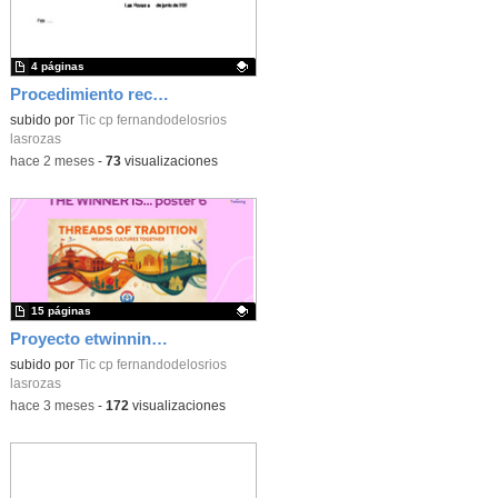
4 páginas
Procedimiento reclamación calificaciones finales_CEIP FDLR_Las Rozas
Contenido educativo.
subido por
Tic cp fernandodelosrios
lasrozas
-
hace 2 meses
-
73
visualizaciones
15 páginas
Proyecto etwinning_Poster_CEIP FDLR_Las Rozas
Contenido educativo.
subido por
Tic cp fernandodelosrios
lasrozas
-
hace 3 meses
-
172
visualizaciones