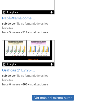
4 páginas
Papá-Mamá comensal Infantil 25-26_CEIP FDLR_Las Rozas
Contenido educativo.
subido por
Tic cp fernandodelosrios
lasrozas
-
hace 5 meses
-
518
visualizaciones
1 página
Gráficas 1ª Ev 25-26_CEIP FDLR_Las Rozas
Contenido educativo.
subido por
Tic cp fernandodelosrios
lasrozas
-
hace 6 meses
-
605
visualizaciones
Ver más del mismo autor