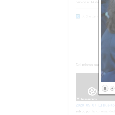
Subido el
14 de noviembr
X (Twitter)
Del mismo autor…
14 imágenes
subido por
Tic cp fernandod