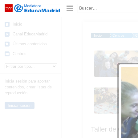
Mediateca de EducaMadrid
Saltar navegación
Palabra o frase:
Inicio
Canal EducaMadrid
Inicio
Centros
C
Últimos contenidos
Taller de
Centros
Consumo_Sexto_Ceip
Tipo de contenido:
Fdo de los Rios_2016
Inicia sesión para aportar
contenidos, crear listas de
Taller de
reproducción...
Consumo_Sexto_Ceip
Fdo de los Rios_2016
Iniciar sesión
Taller de Cons