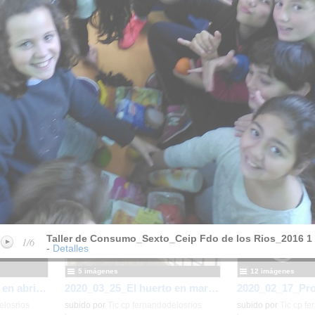
e de 2016
por
Tic cp fernandodelosrios lasrozas
Facebook
Embeber
Contenidos de la lista
5 imágenes
12 imágenes
2020_05_07_El huerto en abril_CEIP FDLR_Las Rozas
2020_03_25_El huerto en marzo_CEIP FDLR_Las Rozas
elosrios
subido por
Tic cp fernandodelosrios
subido por
Tic cp fe