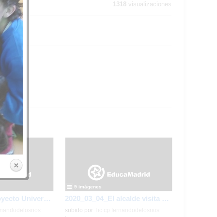
1318
visualizaciones
9 imágenes
2020_02_17_Proyecto Universo de los monos verdes_CEIP FDLR_Las Rozas
2020_03_04_El alcalde visita Ed Infantil_CEIP FDLR_Las Rozas
rnandodelosrios
subido por
Tic cp fernandodelosrios