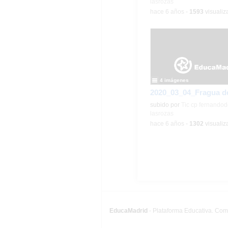
lasrozas
-
hace 6 años
-
1593
visualiz
4 imágenes
subido por
Tic cp fernandod
lasrozas
-
hace 6 años
-
1302
visualiz
EducaMadrid
-
Plataforma Educativa. Co