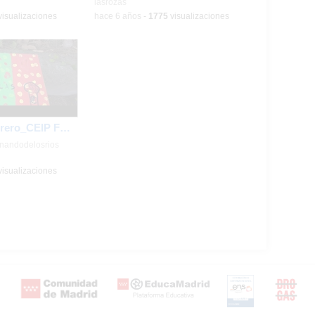
lasrozas
isualizaciones
-
hace 6 años
-
1775
visualizaciones
El huerto en febrero_CEIP FDLR_Las Rozas
rnandodelosrios
isualizaciones
Certificación
Buzón