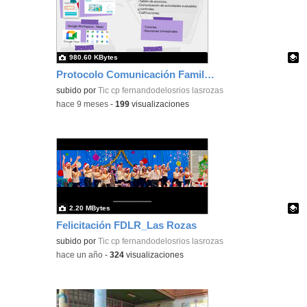
980.60 KBytes
Protocolo Comunicación Familia Colegio_CEIP FDLR_Las Rozas
Contenido educativo.
subido por
Tic cp fernandodelosrios lasrozas
-
hace 9 meses
-
199
visualizaciones
2.20 MBytes
Felicitación FDLR_Las Rozas
Contenido educativo.
subido por
Tic cp fernandodelosrios lasrozas
-
hace un año
-
324
visualizaciones