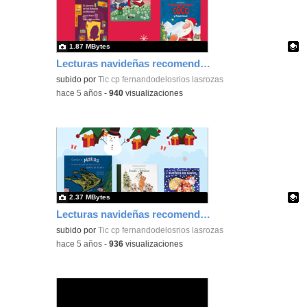
1.87 MBytes
Lecturas navideñas recomendadas_Primer Equipo Primaria_CEIP FDLR_Las Rozas
Contenido educativo.
subido por
Tic cp fernandodelosrios lasrozas
-
hace 5 años
-
940
visualizaciones
2.37 MBytes
Lecturas navideñas recomendadas_Infantil_CEIP FDLR_Las Rozas
Contenido educativo.
subido por
Tic cp fernandodelosrios lasrozas
-
hace 5 años
-
936
visualizaciones