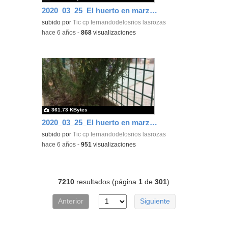
2020_03_25_El huerto en marzo_CEIP FDLR_Las Rozas 3
subido por
Tic cp fernandodelosrios lasrozas
-
hace 6 años
-
868
visualizaciones
361.73 KBytes
2020_03_25_El huerto en marzo_CEIP FDLR_Las Rozas 1
subido por
Tic cp fernandodelosrios lasrozas
-
hace 6 años
-
951
visualizaciones
7210
resultados (página
1
de
301
)
Anterior
Siguiente