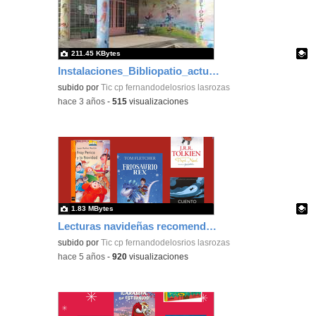
211.45 KBytes
Instalaciones_Bibliopatio_actualizado_CEIP FDLR_las Rozas
Contenido educativo.
subido por
Tic cp fernandodelosrios lasrozas
-
hace 3 años
-
515
visualizaciones
1.83 MBytes
Lecturas navideñas recomendadas_Segundo Equipo Primaria_CEIP FDLR_Las Rozas
Contenido educativo.
subido por
Tic cp fernandodelosrios lasrozas
-
hace 5 años
-
920
visualizaciones