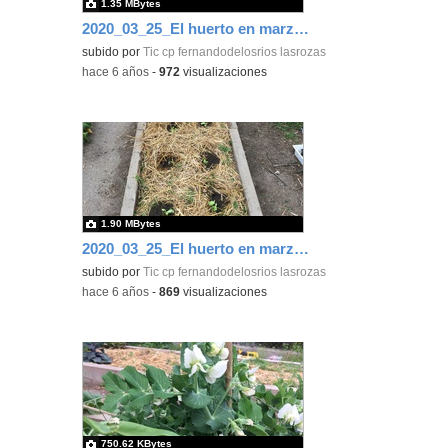
1.35 MBytes
2020_03_25_El huerto en marzo_CEIP FDLR_Las Rozas 4
subido por
Tic cp fernandodelosrios lasrozas
-
hace 6 años
-
972
visualizaciones
1.90 MBytes
2020_03_25_El huerto en marzo_CEIP FDLR_Las Rozas 5
subido por
Tic cp fernandodelosrios lasrozas
-
hace 6 años
-
869
visualizaciones
750.62 KBytes