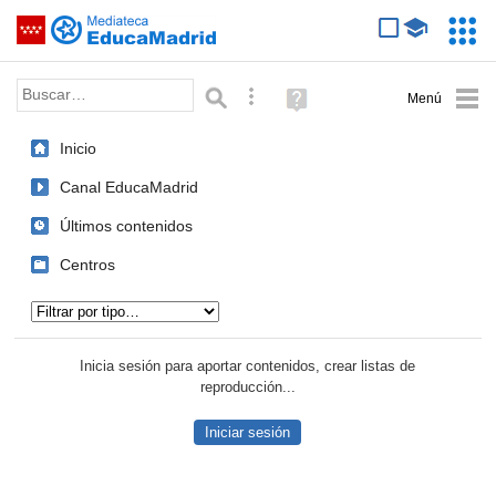
Mediateca de EducaMadrid
Saltar navegación
Servic
Educa
Palabra o frase:
Búsqueda avanzada
Ayuda
(en
ventana
Inicio
nueva)
Canal EducaMadrid
Últimos contenidos
Centros
Tipo de contenido:
Inicia sesión para aportar contenidos, crear listas de
reproducción...
Iniciar sesión