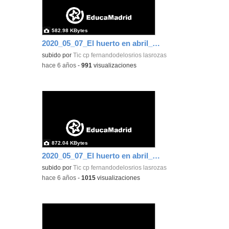
582.98 KBytes
2020_05_07_El huerto en abril_CEIP FDLR_Las Rozas 3
subido por
Tic cp fernandodelosrios lasrozas
-
hace 6 años
-
991
visualizaciones
872.04 KBytes
2020_05_07_El huerto en abril_CEIP FDLR_Las Rozas 4
subido por
Tic cp fernandodelosrios lasrozas
-
hace 6 años
-
1015
visualizaciones