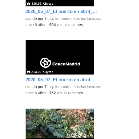
338.57 KBytes
2020_05_07_El huerto en abril_CEIP FDLR_Las Rozas 2
subido por
Tic cp fernandodelosrios lasrozas
-
hace 6 años
-
904
visualizaciones
214.09 KBytes
2020_05_07_El huerto en abril_CEIP FDLR_Las Rozas 1
subido por
Tic cp fernandodelosrios lasrozas
-
hace 6 años
-
752
visualizaciones