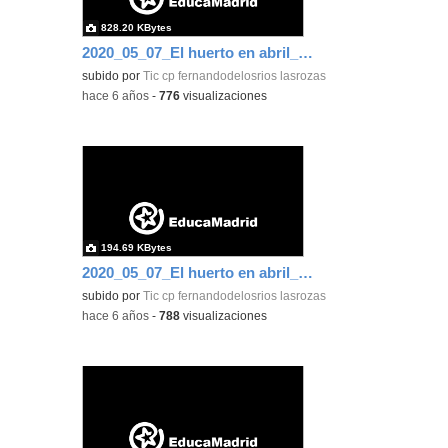
828.20 KBytes
2020_05_07_El huerto en abril_CEIP FDLR_Las Rozas 11
subido por
Tic cp fernandodelosrios lasrozas
-
hace 6 años
-
776
visualizaciones
194.69 KBytes
2020_05_07_El huerto en abril_CEIP FDLR_Las Rozas 12
subido por
Tic cp fernandodelosrios lasrozas
-
hace 6 años
-
788
visualizaciones