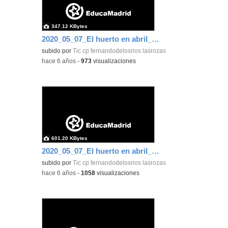
347.12 KBytes
2020_05_07_El huerto en abril_CEIP FDLR_Las Rozas 5
subido por
Tic cp fernandodelosrios lasrozas
-
hace 6 años
-
973
visualizaciones
601.20 KBytes
2020_05_07_El huerto en abril_CEIP FDLR_Las Rozas 6
subido por
Tic cp fernandodelosrios lasrozas
-
hace 6 años
-
1058
visualizaciones