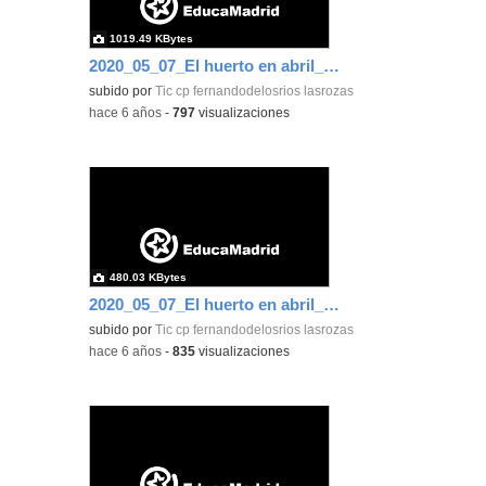
1019.49 KBytes
2020_05_07_El huerto en abril_CEIP FDLR_Las Rozas 9
subido por
Tic cp fernandodelosrios lasrozas
-
hace 6 años
-
797
visualizaciones
480.03 KBytes
2020_05_07_El huerto en abril_CEIP FDLR_Las Rozas 10
subido por
Tic cp fernandodelosrios lasrozas
-
hace 6 años
-
835
visualizaciones