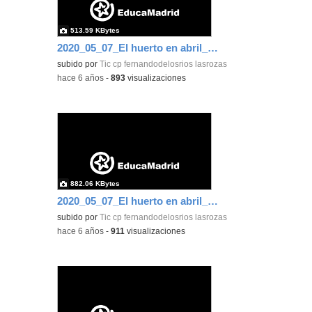
513.59 KBytes
2020_05_07_El huerto en abril_CEIP FDLR_Las Rozas 7
subido por
Tic cp fernandodelosrios lasrozas
-
hace 6 años
-
893
visualizaciones
882.06 KBytes
2020_05_07_El huerto en abril_CEIP FDLR_Las Rozas 8
subido por
Tic cp fernandodelosrios lasrozas
-
hace 6 años
-
911
visualizaciones