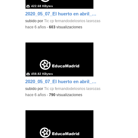
422.68 KBytes
2020_05_07_El huerto en abril_CEIP FDLR_Las Rozas 13
subido por
Tic cp fernandodelosrios lasrozas
-
hace 6 años
-
603
visualizaciones
458.82 KBytes
2020_05_07_El huerto en abril_CEIP FDLR_Las Rozas 14
subido por
Tic cp fernandodelosrios lasrozas
-
hace 6 años
-
790
visualizaciones