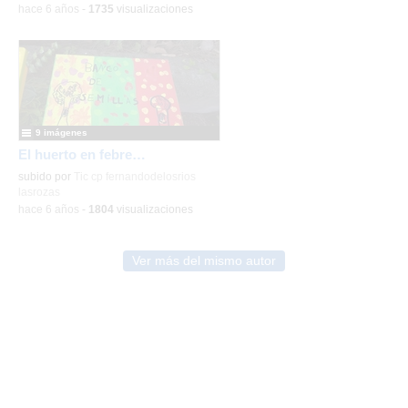
-
hace 6 años
-
1735
visualizaciones
9 imágenes
El huerto en febrero_CEIP FDLR_Las Rozas
subido por
Tic cp fernandodelosrios
lasrozas
-
hace 6 años
-
1804
visualizaciones
Ver más del mismo autor