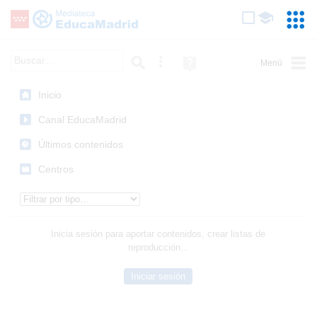
Mediateca de EducaMadrid
Saltar navegación
Servic
Educa
Palabra o frase:
Búsqueda avanzada
Ayuda
(en
ventana
Inicio
nueva)
Canal EducaMadrid
Últimos contenidos
Centros
Tipo de contenido:
Inicia sesión para aportar contenidos, crear listas de
reproducción...
Iniciar sesión