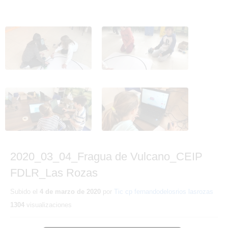
2020_03_04_Fragua de
2020_03_04_Fragua de
Vulcano_CEIP FDLR_Las
Vulcano_CEIP FDLR_Las
Rozas 1
Rozas 2
2020_03_04_Fragua de
2020_03_04_Fragua de
Vulcano_CEIP FDLR_Las
Vulcano_CEIP FDLR_Las
Rozas 3
Rozas 4
2020_03_04_Fragua de Vulcano_CEIP
FDLR_Las Rozas
Subido el
4 de marzo de 2020
por
Tic cp fernandodelosrios lasrozas
1304
visualizaciones