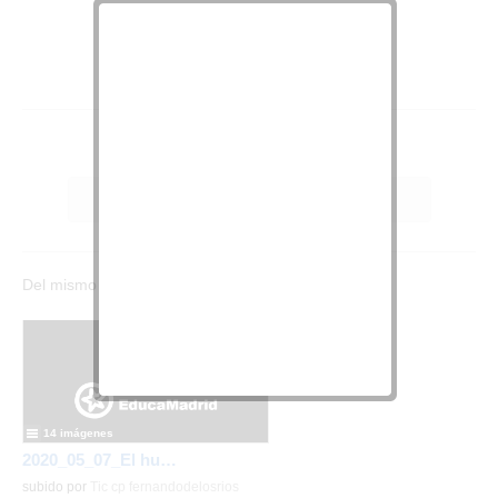
Contenidos de la lista
Del mismo autor…
14 imágenes
2020_05_07_El huerto en abril_CEIP FDLR_Las Rozas
subido por
Tic cp fernandodelosrios