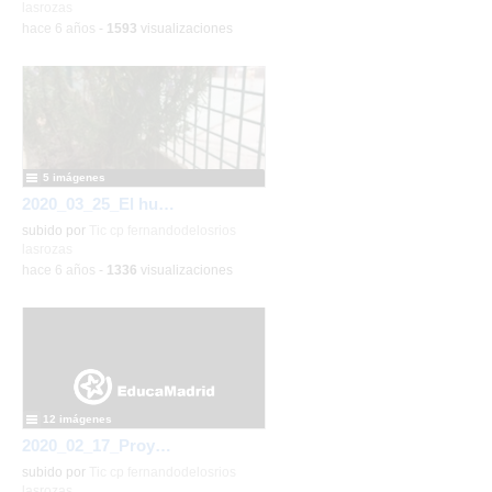
lasrozas
-
hace 6 años
-
1593
visualizaciones
5 imágenes
2020_03_25_El huerto en marzo_CEIP FDLR_Las Rozas
2/4
subido por
Tic cp fernandodelosrios
2020_03_04_Fragua de
lasrozas
Vulcano_CEIP FDLR_Las
-
hace 6 años
-
1336
visualizaciones
Rozas 2
-
Detalles
12 imágenes
2020_02_17_Proyecto Universo de los monos verdes_CEIP FDLR_Las Rozas
subido por
Tic cp fernandodelosrios
lasrozas