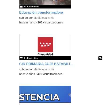
23 elementos
Educación transformadora
subido por
Mediateca ismie
-
hace un año
-
366
visualizaciones
6 elementos
CID PRIMARIA 24-25 ESTABILIZACIÓN
Contenido educativo.
subido por
Mediateca ismie
-
hace 2 años
-
411
visualizaciones