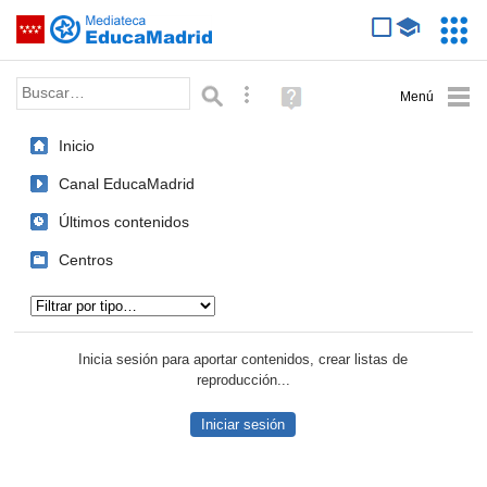
Mediateca de EducaMadrid
Saltar navegación
Servic
Educa
Palabra o frase:
Búsqueda avanzada
Ayuda
(en
ventana
Inicio
nueva)
Canal EducaMadrid
Últimos contenidos
Centros
Tipo de contenido:
Inicia sesión para aportar contenidos, crear listas de
reproducción...
Iniciar sesión