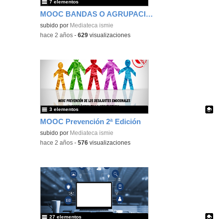
7 elementos
MOOC BANDAS O AGRUPACIONES JUVENILES
subido por
Mediateca ismie
-
hace 2 años
-
629
visualizaciones
3 elementos
MOOC Prevención 2ª Edición
Contenido educativo.
subido por
Mediateca ismie
-
hace 2 años
-
576
visualizaciones
27 elementos