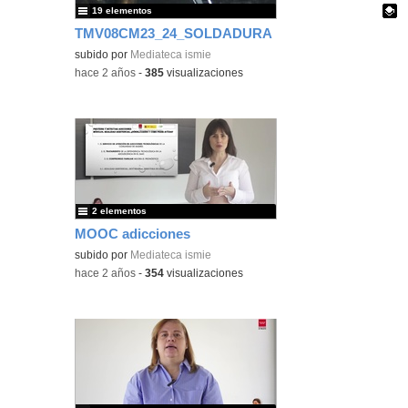
19 elementos
TMV08CM23_24_SOLDADURA
Contenido educativo.
subido por
Mediateca ismie
-
hace 2 años
-
385
visualizaciones
2 elementos
MOOC adicciones
subido por
Mediateca ismie
-
hace 2 años
-
354
visualizaciones