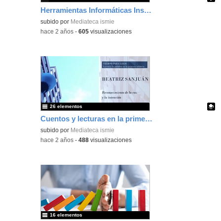
Herramientas Informáticas Inspección
Contenido educativo.
subido por
Mediateca ismie
-
hace 2 años
-
605
visualizaciones
26 elementos
Cuentos y lecturas en la primera infancia
Contenido educativo.
subido por
Mediateca ismie
-
hace 2 años
-
488
visualizaciones
16 elementos