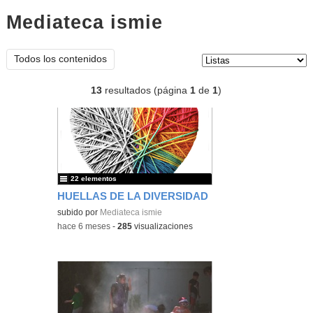
Mediateca ismie
listas
Tipo de contenido:
Todos los contenidos
13
resultados (página
1
de
1
)
22 elementos
HUELLAS DE LA DIVERSIDAD
subido por
Mediateca ismie
-
hace 6 meses
-
285
visualizaciones