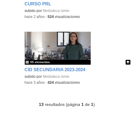
CURSO PRL
subido por
Mediateca ismie
-
hace 2 años
-
524
visualizaciones
55 elementos
CID SECUNDARIA 2023-2024
Contenido educativo.
subido por
Mediateca ismie
-
hace 3 años
-
424
visualizaciones
13
resultados (página
1
de
1
)