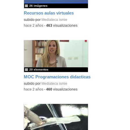
26 imágenes
Recursos aulas virtuales
subido por
Mediateca ismie
-
hace 2 años
-
463
visualizaciones
20 elementos
MOC Programaciones didacticas
subido por
Mediateca ismie
-
hace 2 años
-
460
visualizaciones