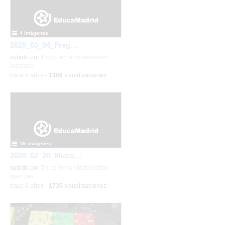
4 imágenes
2020_03_04_Fragua de Vulcano_CEIP FDLR_Las Rozas
subido por
Tic cp fernandodelosrios
lasrozas
-
hace 6 años
-
1306
visualizaciones
16 imágenes
2020_02_20_Micropolix 5º (II)_CEIP FDLR_Las Rozas
subido por
Tic cp fernandodelosrios
lasrozas
-
hace 6 años
-
1735
visualizaciones