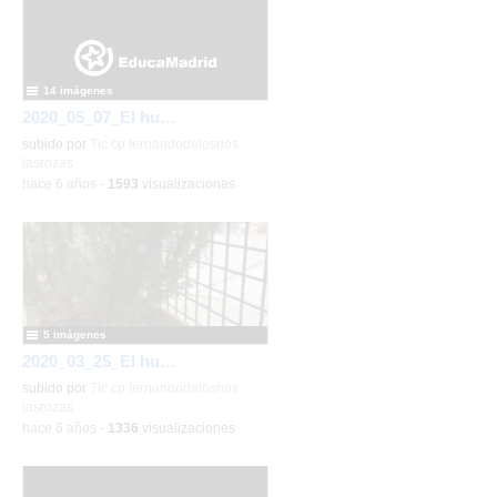
14 imágenes
2020_05_07_El huerto en abril_CEIP FDLR_Las Rozas
subido por
Tic cp fernandodelosrios
lasrozas
-
hace 6 años
-
1593
visualizaciones
5 imágenes
2020_03_25_El huerto en marzo_CEIP FDLR_Las Rozas
subido por
Tic cp fernandodelosrios
lasrozas
2/6
-
hace 6 años
-
1336
visualizaciones
2020_02_25_Carnaval
2020_fotos 1º_CEIP
FDLR_Las Rozas 2
-
Detalles