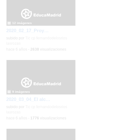
12 imágenes
2020_02_17_Proyecto Universo de los monos verdes_CEIP FDLR_Las Rozas
subido por
Tic cp fernandodelosrios
lasrozas
-
hace 6 años
-
2638
visualizaciones
9 imágenes
2020_03_04_El alcalde visita Ed Infantil_CEIP FDLR_Las Rozas
subido por
Tic cp fernandodelosrios
lasrozas
-
hace 6 años
-
1776
visualizaciones