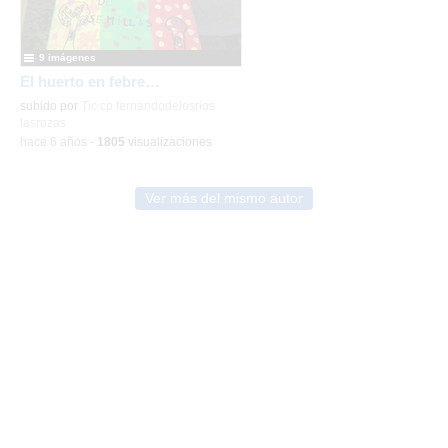
9 imágenes
El huerto en febrero_CEIP FDLR_Las Rozas
subido por
Tic cp fernandodelosrios
lasrozas
-
hace 6 años
-
1805
visualizaciones
Ver más del mismo autor