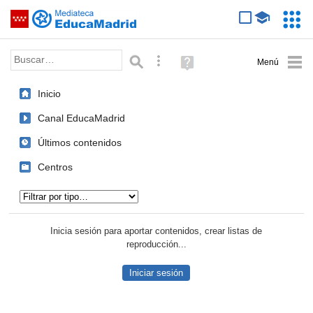
Mediateca de EducaMadrid
Saltar navegación
Servic
Educa
Palabra o frase:
Búsqueda avanzada
Ayuda
(en
ventana
Inicio
nueva)
Canal EducaMadrid
Últimos contenidos
Centros
Tipo de contenido:
Inicia sesión para aportar contenidos, crear listas de
reproducción...
Iniciar sesión