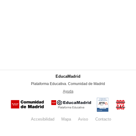
EducaMadrid
-
Plataforma Educativa. Comunidad de Madrid
-
Ayuda
(en ventana nueva)
Certificación
Buzón
de
anónim
conformidad
del Pla
con el
Regiona
Esquema
contra l
Nacional de
Accesibilidad
Mapa
web
Aviso
legal
Contacto
Drogas 
Seguridad
la
(categoría
Comunid
MEDIA). El
de Madr
documento
se abrirá en