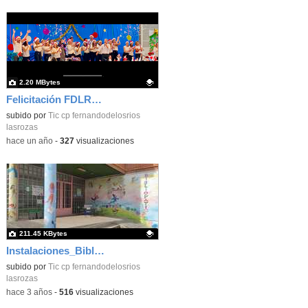
2.20 MBytes
Felicitación FDLR_Las Rozas
Contenido educativo.
subido por
Tic cp fernandodelosrios
lasrozas
-
hace un año
-
327
visualizaciones
211.45 KBytes
Instalaciones_Bibliopatio_actualizado_CEIP FDLR_las Rozas
Contenido educativo.
subido por
Tic cp fernandodelosrios
lasrozas
-
hace 3 años
-
516
visualizaciones