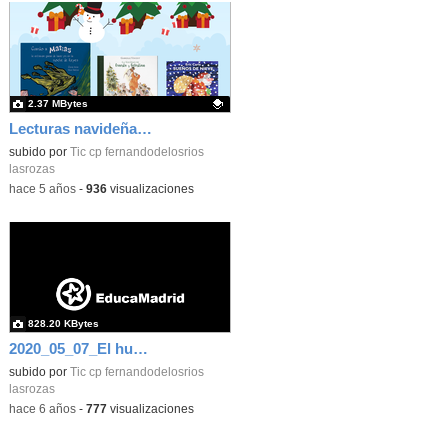
2.37 MBytes
Lecturas navideñas recomendadas_Infantil_CEIP FDLR_Las Rozas
Contenido educativo.
subido por
Tic cp fernandodelosrios
lasrozas
-
hace 5 años
-
936
visualizaciones
828.20 KBytes
2020_05_07_El huerto en abril_CEIP FDLR_Las Rozas 11
subido por
Tic cp fernandodelosrios
lasrozas
-
hace 6 años
-
777
visualizaciones