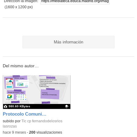
Dirección la imagen:
(1600 x 1200 px)
Más información
Del mismo autor…
980.60 KBytes
Protocolo Comunicación Familia Colegio_CEIP FDLR_Las Rozas
Contenido educativo.
subido por
Tic cp fernandodelosrios
lasrozas
-
hace 9 meses
-
200
visualizaciones