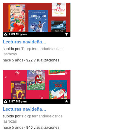
1.83 MBytes
Lecturas navideñas recomendadas_Segundo Equipo Primaria_CEIP FDLR_Las Rozas
Contenido educativo.
subido por
Tic cp fernandodelosrios
lasrozas
-
hace 5 años
-
922
visualizaciones
1.87 MBytes
Lecturas navideñas recomendadas_Primer Equipo Primaria_CEIP FDLR_Las Rozas
Contenido educativo.
subido por
Tic cp fernandodelosrios
lasrozas
-
hace 5 años
-
940
visualizaciones