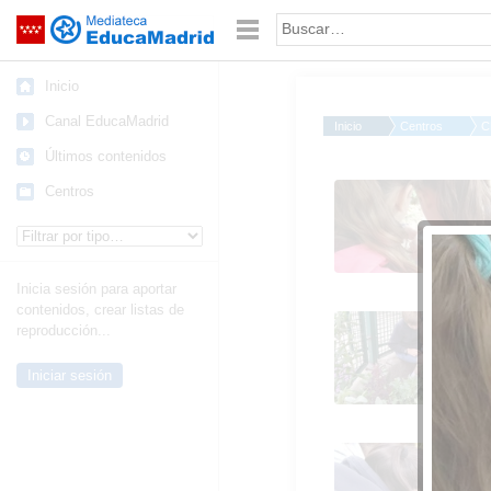
Mediateca de EducaMadrid
Saltar navegación
Palabra o frase:
Inicio
Canal EducaMadrid
Inicio
Centros
C
Últimos contenidos
2019_06_07_Los alu
Centros
de Quinto observan lo
Tipo de contenido:
insectos del huerto_C
FDLR_Las Rozas 1
Inicia sesión para aportar
contenidos, crear listas de
2019_06_07_Los alu
reproducción...
de Quinto observan lo
insectos del huerto_C
Iniciar sesión
FDLR_Las Rozas 6
2019_06_07_Los alu
de Quinto observan lo