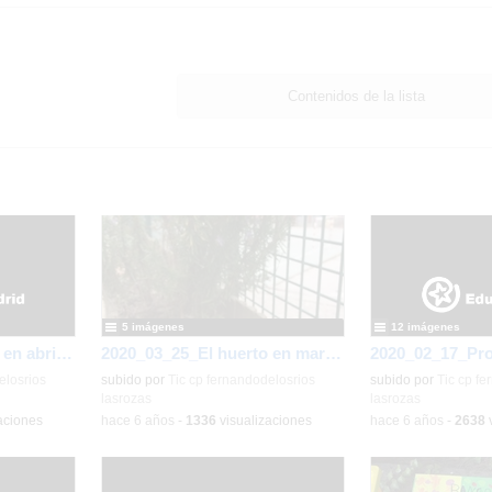
Contenidos de la lista
5 imágenes
12 imágenes
2020_05_07_El huerto en abril_CEIP FDLR_Las Rozas
2020_03_25_El huerto en marzo_CEIP FDLR_Las Rozas
elosrios
subido por
Tic cp fernandodelosrios
subido por
Tic cp fe
lasrozas
lasrozas
aciones
-
hace 6 años
-
1336
visualizaciones
-
hace 6 años
-
2638
v