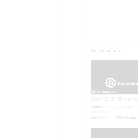
Del mismo autor…
14 imágenes
subido por
Tic cp fernandod
lasrozas
-
hace 6 años
-
1593
visualiz