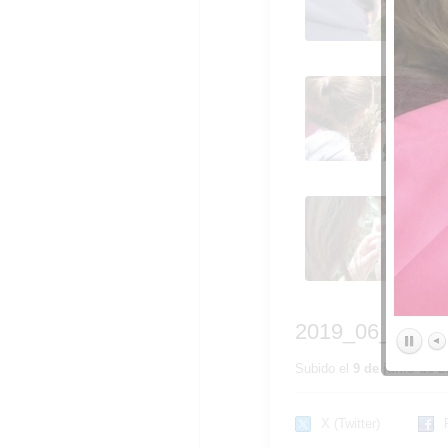
insectos del huerto_C
FDLR_Las Rozas 11
2019_06_07_Los alu
de Quinto observan lo
insectos del huerto_C
FDLR_Las Rozas 16
2019_06_07_Los alu
de Quinto observan lo
insectos del huerto_C
FDLR_Las Rozas 21
2019_06_07_Los
Subido el
9 de junio de 2
X (Twitter)