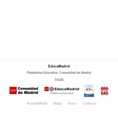
EducaMadrid
-
Plataforma Educativa. Comunidad de Madrid
-
Ayuda
(en ventana nueva)
Certificación
Buzón
de
anónim
conformidad
del Pla
con el
Regiona
Esquema
contra l
Nacional de
Accesibilidad
Mapa
web
Aviso
legal
Contacto
Drogas 
Seguridad
la
(categoría
Comunid
MEDIA). El
de Madr
documento
se abrirá en