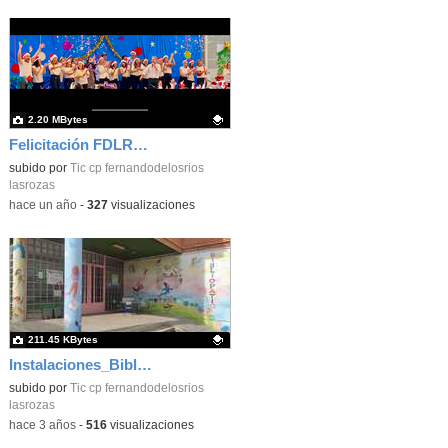
2.20 MBytes
Felicitación FDLR_Las Rozas
Contenido educativo.
subido por
Tic cp fernandodelosrios
lasrozas
-
hace un año
-
327
visualizaciones
211.45 KBytes
Instalaciones_Bibliopatio_actualizado_CEIP FDLR_las Rozas
Contenido educativo.
subido por
Tic cp fernandodelosrios
lasrozas
-
hace 3 años
-
516
visualizaciones