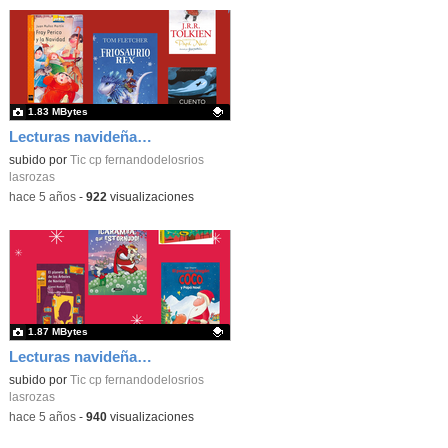
1.83 MBytes
Lecturas navideñas recomendadas_Segundo Equipo Primaria_CEIP FDLR_Las Rozas
Contenido educativo.
subido por
Tic cp fernandodelosrios
lasrozas
-
hace 5 años
-
922
visualizaciones
1.87 MBytes
Lecturas navideñas recomendadas_Primer Equipo Primaria_CEIP FDLR_Las Rozas
Contenido educativo.
subido por
Tic cp fernandodelosrios
lasrozas
-
hace 5 años
-
940
visualizaciones