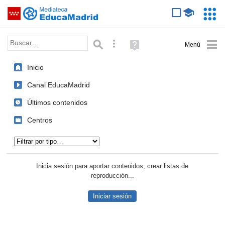
Mediateca de EducaMadrid
Saltar navegación
Servic
Educa
Palabra o frase:
Búsqueda avanzada
Ayuda
(en
ventana
Inicio
nueva)
Canal EducaMadrid
Últimos contenidos
Centros
Tipo de contenido:
Inicia sesión para aportar contenidos, crear listas de
reproducción...
Iniciar sesión