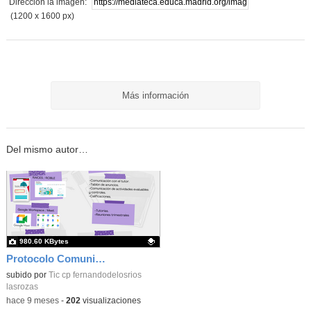
Dirección la imagen:
(1200 x 1600 px)
Más información
Del mismo autor…
980.60 KBytes
Protocolo Comunicación Familia Colegio_CEIP FDLR_Las Rozas
Contenido educativo.
subido por
Tic cp fernandodelosrios
lasrozas
-
hace 9 meses
-
202
visualizaciones