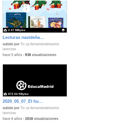
2.37 MBytes
Lecturas navideñas recomendadas_Infantil_CEIP FDLR_Las Rozas
Contenido educativo.
subido por
Tic cp fernandodelosrios
lasrozas
-
hace 5 años
-
936
visualizaciones
872.04 KBytes
2020_05_07_El huerto en abril_CEIP FDLR_Las Rozas 4
subido por
Tic cp fernandodelosrios
lasrozas
-
hace 6 años
-
1016
visualizaciones