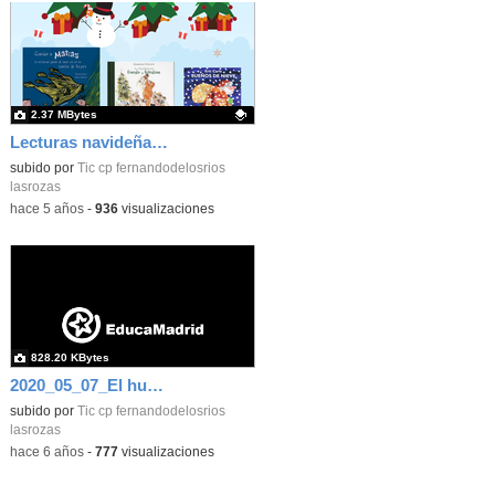
2.37 MBytes
Lecturas navideñas recomendadas_Infantil_CEIP FDLR_Las Rozas
Contenido educativo.
subido por
Tic cp fernandodelosrios
lasrozas
-
hace 5 años
-
936
visualizaciones
828.20 KBytes
2020_05_07_El huerto en abril_CEIP FDLR_Las Rozas 11
subido por
Tic cp fernandodelosrios
lasrozas
-
hace 6 años
-
777
visualizaciones