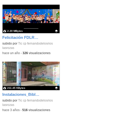
2.20 MBytes
Felicitación FDLR_Las Rozas
Contenido educativo.
subido por
Tic cp fernandodelosrios
lasrozas
-
hace un año
-
326
visualizaciones
211.45 KBytes
Instalaciones_Bibliopatio_actualizado_CEIP FDLR_las Rozas
Contenido educativo.
subido por
Tic cp fernandodelosrios
lasrozas
-
hace 3 años
-
516
visualizaciones