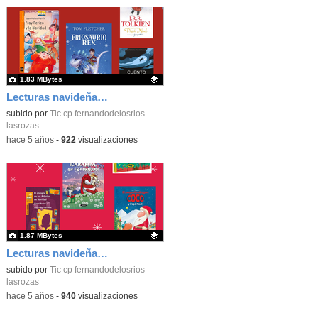
1.83 MBytes
Lecturas navideñas recomendadas_Segundo Equipo Primaria_CEIP FDLR_Las Rozas
Contenido educativo.
subido por
Tic cp fernandodelosrios
lasrozas
-
hace 5 años
-
922
visualizaciones
1.87 MBytes
Lecturas navideñas recomendadas_Primer Equipo Primaria_CEIP FDLR_Las Rozas
Contenido educativo.
subido por
Tic cp fernandodelosrios
lasrozas
-
hace 5 años
-
940
visualizaciones