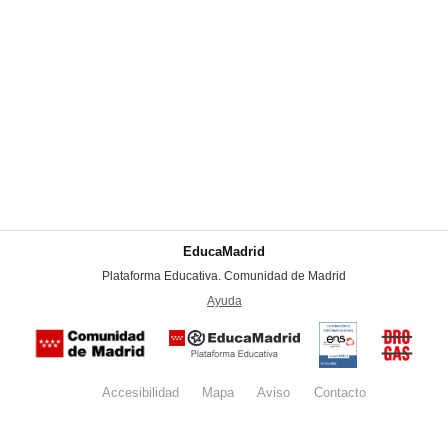
EducaMadrid
-
Plataforma Educativa. Comunidad de Madrid
-
Ayuda
(en ventana nueva)
Certificación
Buzón
de
anónim
conformidad
del Pla
con el
Regiona
Esquema
contra l
Nacional de
Accesibilidad
Mapa
web
Aviso
legal
Contacto
Drogas 
Seguridad
la
(categoría
Comunid
MEDIA). El
de Madr
documento
se abrirá en