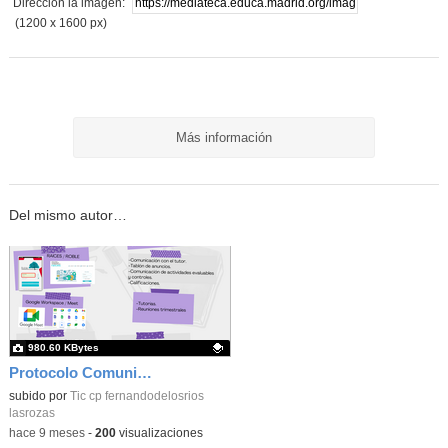
Dirección la imagen:
(1200 x 1600 px)
Más información
Del mismo autor…
980.60 KBytes
Protocolo Comunicación Familia Colegio_CEIP FDLR_Las Rozas
Contenido educativo.
subido por
Tic cp fernandodelosrios
lasrozas
-
hace 9 meses
-
200
visualizaciones