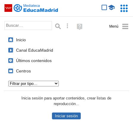
Mediateca de EducaMadrid
Saltar navegación
Servic
Educa
Palabra o frase:
Búsqueda avanzada
Ayuda
(en
ventana
Inicio
nueva)
Canal EducaMadrid
Últimos contenidos
Centros
Tipo de contenido:
Inicia sesión para aportar contenidos, crear listas de
reproducción...
Iniciar sesión