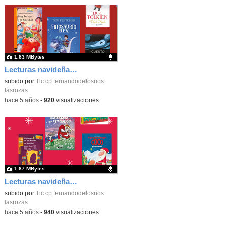
1.83 MBytes
Lecturas navideñas recomendadas_Segundo Equipo Primaria_CEIP FDLR_Las Rozas
Contenido educativo.
subido por
Tic cp fernandodelosrios
lasrozas
-
hace 5 años
-
920
visualizaciones
1.87 MBytes
Lecturas navideñas recomendadas_Primer Equipo Primaria_CEIP FDLR_Las Rozas
Contenido educativo.
subido por
Tic cp fernandodelosrios
lasrozas
-
hace 5 años
-
940
visualizaciones