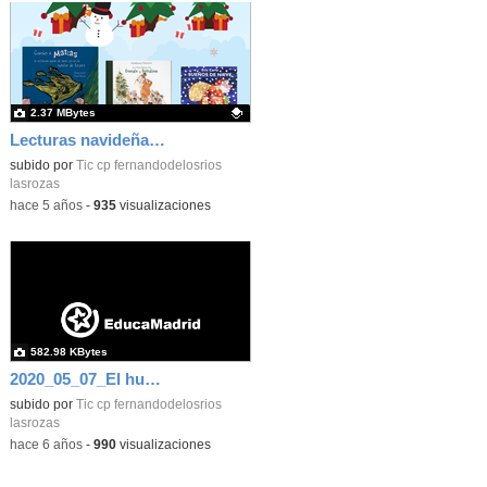
2.37 MBytes
Lecturas navideñas recomendadas_Infantil_CEIP FDLR_Las Rozas
Contenido educativo.
subido por
Tic cp fernandodelosrios
lasrozas
-
hace 5 años
-
935
visualizaciones
582.98 KBytes
2020_05_07_El huerto en abril_CEIP FDLR_Las Rozas 3
subido por
Tic cp fernandodelosrios
lasrozas
-
hace 6 años
-
990
visualizaciones