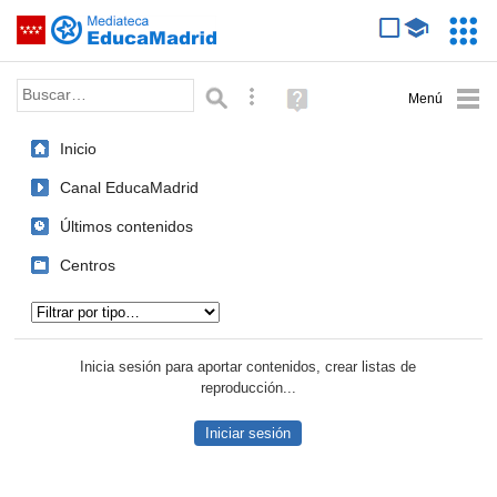
Mediateca de EducaMadrid
Saltar navegación
Servic
Educa
Palabra o frase:
Búsqueda avanzada
Ayuda
(en
ventana
Inicio
nueva)
Canal EducaMadrid
Últimos contenidos
Centros
Tipo de contenido:
Inicia sesión para aportar contenidos, crear listas de
reproducción...
Iniciar sesión