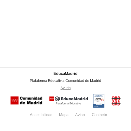
EducaMadrid
-
Plataforma Educativa. Comunidad de Madrid
-
Ayuda
(en ventana nueva)
Certificación
Buzón
de
anónim
conformidad
del Pla
con el
Regiona
Esquema
contra l
Nacional de
Accesibilidad
Mapa
web
Aviso
legal
Contacto
Drogas 
Seguridad
la
(categoría
Comunid
MEDIA). El
de Madr
documento
se abrirá en