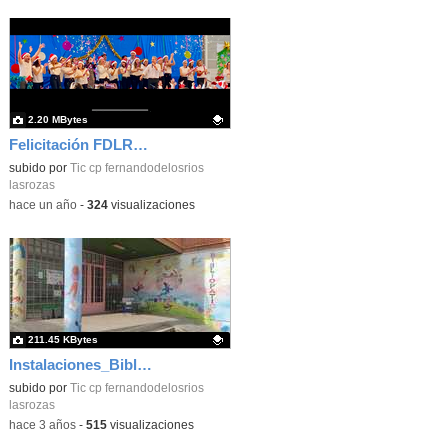
2.20 MBytes
Felicitación FDLR_Las Rozas
Contenido educativo.
subido por
Tic cp fernandodelosrios
lasrozas
-
hace un año
-
324
visualizaciones
211.45 KBytes
Instalaciones_Bibliopatio_actualizado_CEIP FDLR_las Rozas
Contenido educativo.
subido por
Tic cp fernandodelosrios
lasrozas
-
hace 3 años
-
515
visualizaciones