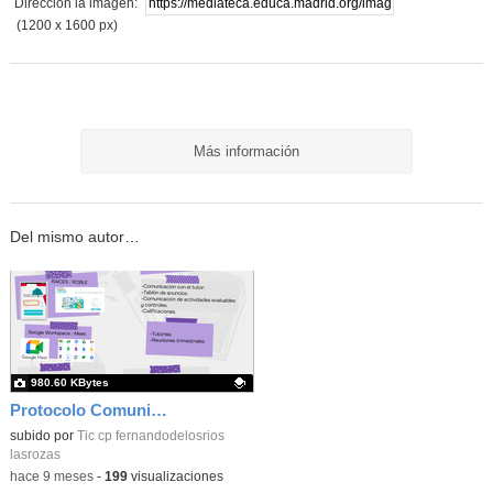
Dirección la imagen:
(1200 x 1600 px)
Más información
Del mismo autor…
980.60 KBytes
Protocolo Comunicación Familia Colegio_CEIP FDLR_Las Rozas
Contenido educativo.
subido por
Tic cp fernandodelosrios
lasrozas
-
hace 9 meses
-
199
visualizaciones