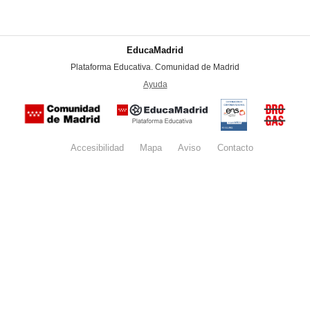
EducaMadrid
-
Plataforma Educativa. Comunidad de Madrid
-
Ayuda
(en ventana nueva)
Certificación
Buzón
de
anónim
conformidad
del Pla
con el
Regiona
Esquema
contra l
Nacional de
Accesibilidad
Mapa
web
Aviso
legal
Contacto
Drogas 
Seguridad
la
(categoría
Comunid
MEDIA). El
de Madr
documento
se abrirá en
ventana
nueva.