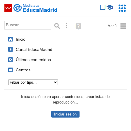
Mediateca de EducaMadrid
Saltar navegación
Servic
Educa
Palabra o frase:
Búsqueda avanzada
Ayuda
(en
ventana
Inicio
nueva)
Canal EducaMadrid
Últimos contenidos
Centros
Tipo de contenido:
Inicia sesión para aportar contenidos, crear listas de
reproducción...
Iniciar sesión