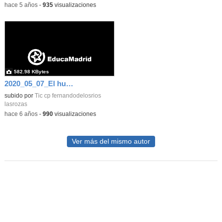
-
hace 5 años
-
935
visualizaciones
582.98 KBytes
2020_05_07_El huerto en abril_CEIP FDLR_Las Rozas 3
subido por
Tic cp fernandodelosrios
lasrozas
-
hace 6 años
-
990
visualizaciones
Ver más del mismo autor