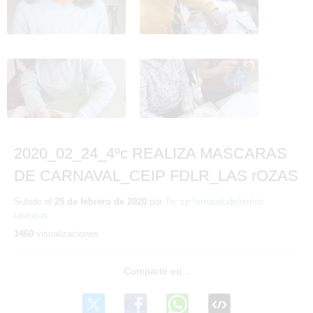
CARNAVAL_CEIP
CARNAVAL_CEIP
FDLR_LAS rOZAS 7
FDLR_LAS rOZAS 8
2020_02_24_4ºc REALIZA
2020_02_24_4ºc REALIZA
MASCARAS DE
MASCARAS DE
CARNAVAL_CEIP
CARNAVAL_CEIP
FDLR_LAS rOZAS 9
FDLR_LAS rOZAS 10
2020_02_24_4ºc REALIZA MASCARAS
DE CARNAVAL_CEIP FDLR_LAS rOZAS
Subido el
25 de febrero de 2020
por
Tic cp fernandodelosrios
lasrozas
1460
visualizaciones