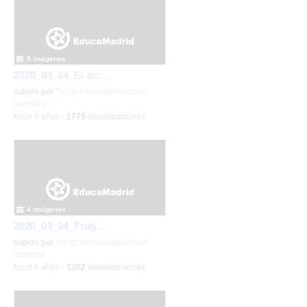
9 imágenes
2020_03_04_El alcalde visita Ed Infantil_CEIP FDLR_Las Rozas
subido por
Tic cp fernandodelosrios
lasrozas
-
hace 6 años
-
1775
visualizaciones
4 imágenes
2020_03_04_Fragua de Vulcano_CEIP FDLR_Las Rozas
subido por
Tic cp fernandodelosrios
lasrozas
-
hace 6 años
-
1302
visualizaciones