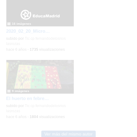
16 imágenes
2020_02_20_Micropolix 5º (II)_CEIP FDLR_Las Rozas
subido por
Tic cp fernandodelosrios
lasrozas
-
hace 6 años
-
1735
visualizaciones
9 imágenes
El huerto en febrero_CEIP FDLR_Las Rozas
subido por
Tic cp fernandodelosrios
lasrozas
-
hace 6 años
-
1804
visualizaciones
Ver más del mismo autor