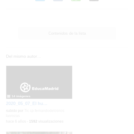
Contenidos de la lista
Del mismo autor…
14 imágenes
2020_05_07_El huerto en abril_CEIP FDLR_Las Rozas
subido por
Tic cp fernandodelosrios
lasrozas
-
hace 6 años
-
1592
visualizaciones