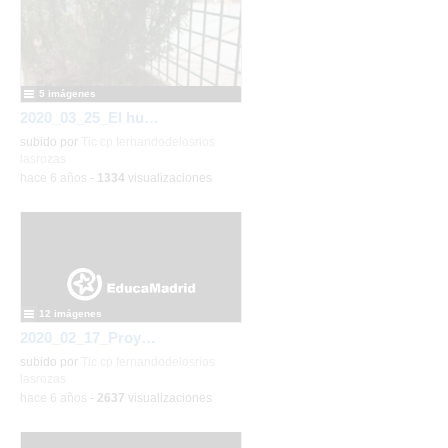
5 imágenes
2020_03_25_El huerto en marzo_CEIP FDLR_Las Rozas
subido por
Tic cp fernandodelosrios
lasrozas
-
hace 6 años
-
1334
visualizaciones
12 imágenes
2020_02_17_Proyecto Universo de los monos verdes_CEIP FDLR_Las Rozas
subido por
Tic cp fernandodelosrios
lasrozas
-
hace 6 años
-
2637
visualizaciones